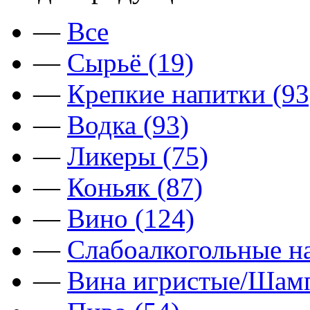
—
Все
—
Сырьё (19)
—
Крепкие напитки (93
—
Водка (93)
—
Ликеры (75)
—
Коньяк (87)
—
Вино (124)
—
Слабоалкогольные на
—
Вина игристые/Шамп