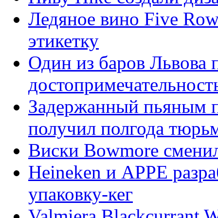
Ледяное вино Five Ro
этикетку
Один из баров Львова
достопримечательност
Задержанный пьяным пе
получил полгода тюрь
Виски Bowmore сменил
Heineken и APPE разр
упаковку-кег
Valmiera Blackcurrant 