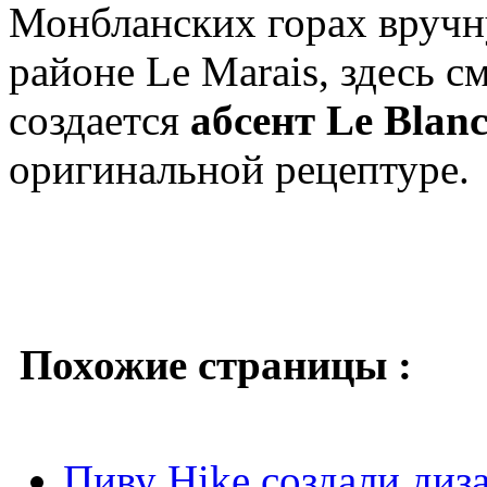
Монбланских горах вручну
районе Le Marais, здесь 
создается
абсент Le Blan
оригинальной рецептуре.
Похожие страницы :
Пиву Hike создали диз