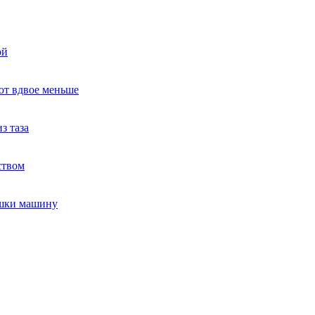
ой
ют вдвое меньше
з таза
ством
ушки машину