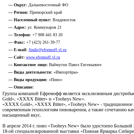
— Округ:
Дальневосточный ФО
— Регион:
Приморский край
— Населенный пункт:
Владивосток
— Адрес:
ул. Коммунаров 21
— Телефон:
+7 908 441 83 20
— Факс:
+7 (423) 261-39-77
— E-mail:
findir@efremoff.vl.ru
— Сайт:
www.efremoff.vl.ru
— Контактное лицо:
Ваймугин Павел Евгеньевич
— Виды деятельности:
«Импортёры»
— Виды продукции:
«Пиво»
— Описание:
Группа компаний Ефремофф является эксклюзивным дистрибью
Gold», «ХХХХ Bitter» и «Tooheys New».
«XXXX Gold», «ХХХХ Bitter», «Tooheys New» - традиционное 
современным технологиям пивоварения, а также сочетанию кач
насыщенный вкус.
В апреле 2014 г. пиво «Tooheys New» было удостоено Большой
18-ой специализированной выставки «Пивная Ярмарка Сибири -