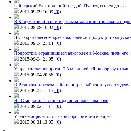
Байкерский бар, ставший звездой ТВ-шоу, сгорел дотла
2015-09-09 16:09
(0)
В Калужской области в детском магазине торговали водк
2015-09-09 16:02
(0)
В Ставропольском крае алкогольной продукции выпуска
2015-09-04 21:14
(0)
Подростки, отравившиеся алкоголем в Москве, пили его и
2015-09-04 21:05
(0)
У правительства просят 2,3 млрд рублей на борьбу с пьян
2015-09-04 20:56
(0)
В Великоустюгском районе нетрезвый гость угнал у дев
2015-09-02 11:15
(0)
На Ставрополье станет вдвое меньше алкоголя
2015-09-02 11:11
(0)
Ученые определили самое дорогое вино в мире
2015-08-31 13:05
(0)