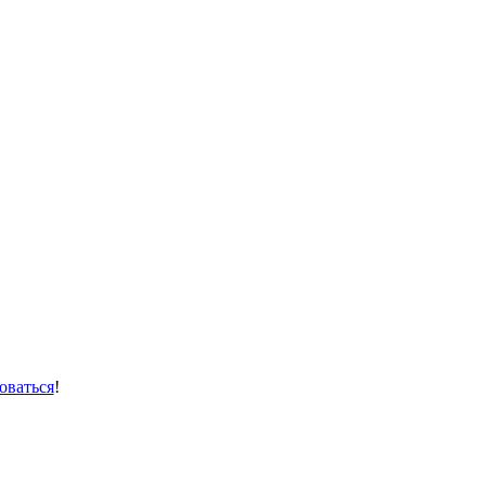
оваться
!