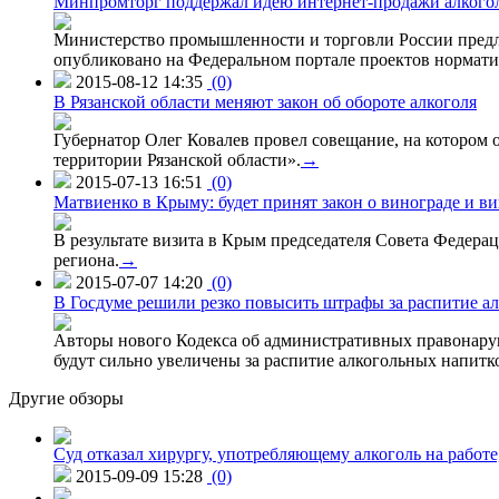
Минпромторг поддержал идею интернет-продажи алкого
Министерство промышленности и торговли России предло
опубликовано на Федеральном портале проектов нормати
2015-08-12 14:35
(0)
В Рязанской области меняют закон об обороте алкоголя
Губернатор Олег Ковалев провел совещание, на котором
территории Рязанской области».
→
2015-07-13 16:51
(0)
Матвиенко в Крыму: будет принят закон о винограде и в
В результате визита в Крым председателя Совета Федер
региона.
→
2015-07-07 14:20
(0)
В Госдуме решили резко повысить штрафы за распитие ал
Авторы нового Кодекса об административных правонаруш
будут сильно увеличены за распитие алкогольных напитко
Другие обзоры
Суд отказал хирургу, употребляющему алкоголь на работе
2015-09-09 15:28
(0)