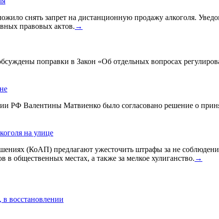
ля
жило снять запрет на дистанционную продажу алкоголя. Уведом
вных правовых актов.
→
 обсуждены поправки в Закон «Об отдельных вопросах регулиро
ине
ации РФ Валентины Матвиенко было согласовано решение о прин
коголя на улице
ениях (КоАП) предлагают ужесточить штрафы за не соблюдения
в в общественных местах, а также за мелкое хулиганство.
→
, в восстановлении