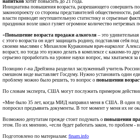
напитков
хотят повысить до 21 года.
Инициатива повышения возраста, разрешающего совершить пок
законопроекту со стороны представителей общественности, р
власти приводят неутешительную статистику и серьезные факты.
праздники возле школ гуляет огромное количество нетрезвых п
«
Повышение возраста продажи алкоголя
– это удивительная 
с этого возраста он идет защищать родину, подставляя себя под
своими мыслями с Михаилом Куракиным врач-нарколог Александ
возраст, но тогда это нужно делать в комплексе с какими-то 
серьезно проработать на уровне науки вопрос, мы хватаемся за
Позицию г-на Дрейзина разделил заслуженный учитель России 
смешном виде выставляет Госдуму. Нужно установить один еди
проблему можно было решить, то вопрос о
повышении возраст
По словам эксперта, США могут послужить примером действия
«Мне было 35 лет, когда МИД направил меня в США. В один п
попросил предъявить документы. В тот момент у меня их не ока
Возможно депутатам прежде стоит подумать о
повышении пра
этом. По их мнению, «если будет работать закон, то проблем - н
Подготовлено по материалам:
finam.info