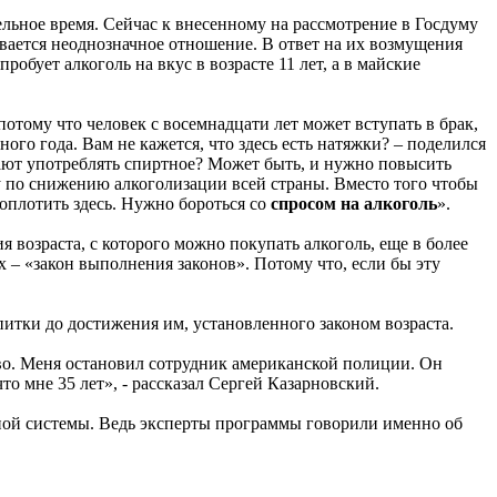
ьное время. Сейчас к внесенному на рассмотрение в Госдуму
ается неоднозначное отношение. В ответ на их возмущения
бует алкоголь на вкус в возрасте 11 лет, а в майские
потому что человек с восемнадцати лет может вступать в брак,
ного года. Вам не кажется, что здесь есть натяжки? – поделился
нают употреблять спиртное? Может быть, и нужно повысить
му по снижению алкоголизации всей страны. Вместо того чтобы
воплотить здесь. Нужно бороться со
спросом на алкоголь
».
возраста, с которого можно покупать алкоголь, еще в более
 – «закон выполнения законов». Потому что, еcли бы эту
тки до достижения им, установленного законом возраста.
во. Меня остановил сотрудник американской полиции. Он
о мне 35 лет», - рассказал Сергей Казарновский.
ой системы. Ведь эксперты программы говорили именно об