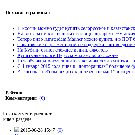
Похожие страницы :
В России можно будет купить белорусское и казахстанс
На вокзалах и в аэропортах столицы по-прежнему можен
Теперь пиво Amsterdam Mariner можно купить и в ПЭТ 
Саратовские парламентарии не поддерживают введение з
На Кубани станет сложнее купить алкоголь
Купить алкоголь в Пермском крае стало сложнее
Петербуржцы могут лишиться возможности купить алко
С 1 января 2015 года пива в "полторашках" больше не б
Алкоголь в небольших дозах полезен только 15 процент
Рейтинг:
Комментарии:
(0)
Пока комментариев нет
Ещё в разделе
2015-08-28 15:47
(0)