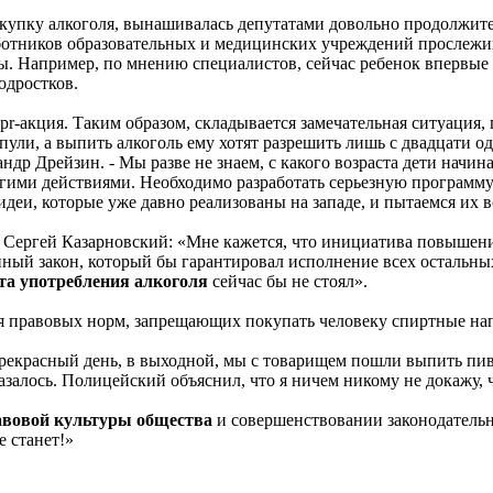
упку алкоголя, вынашивалась депутатами довольно продолжител
аботников образовательных и медицинских учреждений прослежив
 Например, по мнению специалистов, сейчас ребенок впервые про
одростков.
pr-акция. Таким образом, складывается замечательная ситуация, 
 пули, а выпить алкоголь ему хотят разрешить лишь с двадцати од
р Дрейзин. - Мы разве не знаем, с какого возраста дети начи
другими действиями. Необходимо разработать серьезную програм
 идеи, которые уже давно реализованы на западе, и пытаемся их 
Сергей Казарновский: «Мне кажется, что инициатива повышения 
ный закон, который бы гарантировал исполнение всех остальных
а употребления алкоголя
сейчас бы не стоял».
 правовых норм, запрещающих покупать человеку спиртные напи
рекрасный день, в выходной, мы с товарищем пошли выпить пи
залось. Полицейский объяснил, что я ничем никому не докажу, чт
вовой культуры общества
и совершенствовании законодательн
е станет!»