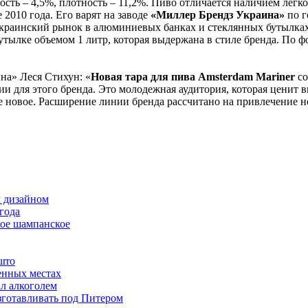
пость – 4,5%, плотность – 11,2%. Пиво отличается наличием легк
2010 года. Его варят на заводе
«Миллер Брендз Украина»
по г
украинский рынок в алюминиевых банках и стеклянных бутылках
ылке объемом 1 литр, которая выдержана в стиле бренда. По фо
на» Леся Стихун: «
Новая тара для пива Amsterdam Mariner
со
 для этого бренда. Это молодежная аудитория, которая ценит вк
се новое. Расширение линии бренда рассчитано на привлечение 
м дизайном
года
кое шампанское
urro
енных местах
ал алкоголем
 изготавливать под Питером