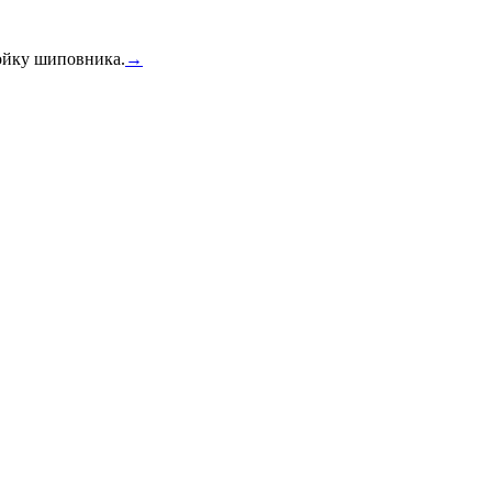
тойку шиповника.
→