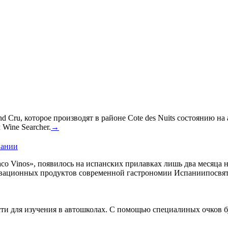
 Cru, которое производят в районе Cote des Nuits состоянию на
Wine Searcher.
→
пании
co Vinos», появилось на испанских прилавках лишь два месяца 
овационных продуктов современной гастрономии Испаниипосвят
сти для изучения в автошколах. С помощью специалиных очков б