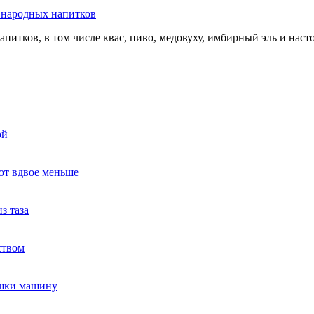
ь народных напитков
апитков, в том числе квас, пиво, медовуху, имбирный эль и нас
ой
ют вдвое меньше
з таза
ством
ушки машину