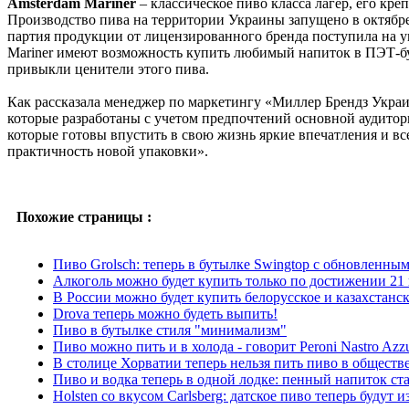
Amsterdam Mariner
– классическое пиво класса лагер, его кре
Производство пива на территории Украины запущено в октябре 
партия продукции от лицензированного бренда поступила на 
Mariner имеют возможность купить любимый напиток в ПЭТ-бут
привыкли ценители этого пива.
Как рассказала менеджер по маркетингу «Миллер Брендз Украи
которые разработаны с учетом предпочтений основной аудитории
которые готовы впустить в свою жизнь яркие впечатления и в
практичность новой упаковки».
Похожие страницы :
Пиво Grolsch: теперь в бутылке Swingtop с обновленны
Алкоголь можно будет купить только по достижении 21 
В России можно будет купить белорусское и казахстанс
Drova теперь можно будеть выпить!
Пиво в бутылке стиля "минимализм"
Пиво можно пить и в холода - говорит Peroni Nastro Azz
В столице Хорватии теперь нельзя пить пиво в обществ
Пиво и водка теперь в одной лодке: пенный напиток ст
Holsten со вкусом Carlsberg: датское пиво теперь будут