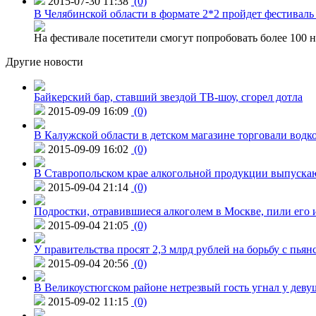
2015-07-30 11:38
(0)
В Челябинской области в формате 2*2 пройдет фестивал
На фестивале посетители смогут попробовать более 100 н
Другие новости
Байкерский бар, ставший звездой ТВ-шоу, сгорел дотла
2015-09-09 16:09
(0)
В Калужской области в детском магазине торговали водк
2015-09-09 16:02
(0)
В Ставропольском крае алкогольной продукции выпуска
2015-09-04 21:14
(0)
Подростки, отравившиеся алкоголем в Москве, пили его и
2015-09-04 21:05
(0)
У правительства просят 2,3 млрд рублей на борьбу с пьян
2015-09-04 20:56
(0)
В Великоустюгском районе нетрезвый гость угнал у дев
2015-09-02 11:15
(0)