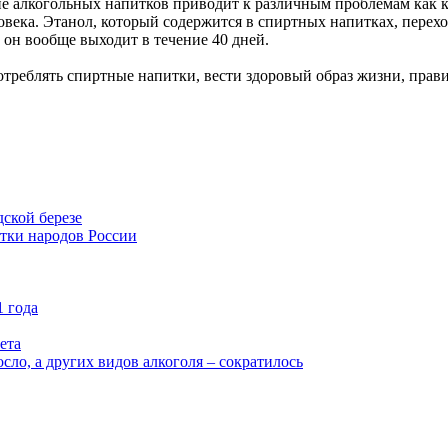
ие алкогольных напитков приводит к различным проблемам как к
овека. Этанол, который содержится в спиртных напитках, перех
 он вообще выходит в течение 40 дней.
отреблять спиртные напитки, вести здоровый образ жизни, прави
ской березе
тки народов России
1 года
ета
сло, а других видов алкоголя – сократилось