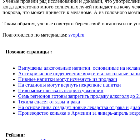
Ученые провели ряд исследований и доказали, что употреблен
когда достаточно много солнечных лучей попадает на кожу чел
покрова, что может привести к меланоме. А из головного мозга
Таким образом, ученые советуют беречь свой организм и не уп
Подготовлено по материалам:
svopi.ru
Похожие страницы :
Выпущены алкогольные напитки, основанные на исланд
Антикризисное подешевение водки и алкогольные напи
Пивные напитки могут исчезнуть из продажи
На стадионы могут вернуть некрепкие напитки
Пиво может вызвать псориаз у женщин
Семь регионов готовы запретить продажу алкоголя до 2
Текила спасет от язвы и рака
На основе пива создадут новые лекарства от рака и диаб
Производство коньяка в Армении за январь-апрель возро
Рейтинг: