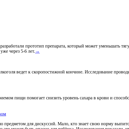
азработали прототип препарата, который может уменьшать тягу к
уже через 5-6 лет.
→
лкоголя ведет к скоропостижной кончине. Исследование провод
риемом пищи помогает снизить уровень сахара в крови и спосо
вом
о предметом для дискуссий. Мало, кто знает свою норму выпито
что это может быть опасно для ребёнка. Исследования показали, 