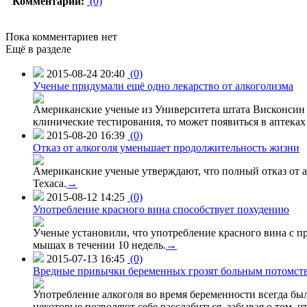
Комментарии:
(0)
Пока комментариев нет
Ещё в разделе
2015-08-24 20:40
(0)
Ученые придумали ещё одно лекарство от алкоголизма
Американские ученые из Университета штата Висконсин р
клинические тестирования, то может появиться в аптеках 
2015-08-20 16:39
(0)
Отказ от алкоголя уменьшает продолжительность жизни
Американские ученые утверждают, что полный отказ от а
Техаса.
→
2015-08-12 14:25
(0)
Употребление красного вина способствует похудению
Ученые установили, что употребление красного вина с п
мышах в течении 10 недель.
→
2015-07-13 16:45
(0)
Вредные привычки беременных грозят больным потомст
Употребление алкоголя во время беременности всегда был
некоторые позволяют себе расслабиться, забывая о том, 