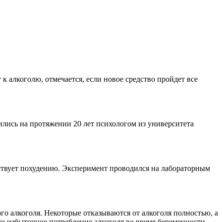
 алкоголю, отмечается, если новое средство пройдет все
ились на протяжении 20 лет психологом из университета
бствует похудению. Эксперимент проводился на лабораторным
го алкоголя. Некоторые отказываются от алкоголя полностью, а
что избыточное потребление алкоголя во время беременности