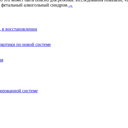
я фетальный алкогольный синдром.
→
, в восстановлении
аркотики по новой системе
ля
зированной системе