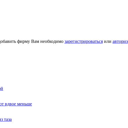
добавить фирму Вам необходимо
зарегистрироваться
или
авториз
ой
ют вдвое меньше
з таза