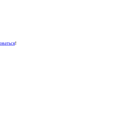
оваться
!