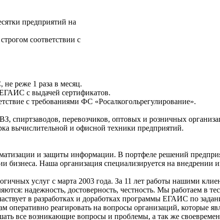
есятки предприятий на
строгом соответствии с
не реже 1 раза в месяц.
 ЕГАИС с выдачей сертификатов.
ветствие с требованиями ФС «Росалкогольрегулирование».
ВЗ, спиртзаводов, перевозчиков, оптовых и розничных организа
арка вычислительной и офисной техники предприятий.
рматизации и защиты информации. В портфеле решений предпр
ции бизнеса. Наша организация специализируется на внедрении
ичных услуг с марта 2003 года. За 11 лет работы нашими клие
тся: надежность, достоверность, честность. Мы работаем в те
частвует в разработках и доработках программы ЕГАИС по зада
ам оперативно реагировать на вопросы организаций, которые я
ть все возникающие вопросы и проблемы, а так же своевременно