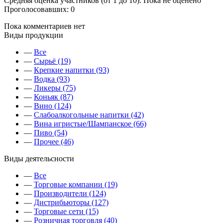
Средняя оценка участников (от 1 до 10): Пока не оценено
Проголосовавших: 0
Пока комментариев нет
Виды продукции
—
Все
—
Сырьё (19)
—
Крепкие напитки (93)
—
Водка (93)
—
Ликеры (75)
—
Коньяк (87)
—
Вино (124)
—
Слабоалкогольные напитки (42)
—
Вина игристые/Шампанское (66)
—
Пиво (54)
—
Прочее (46)
Виды деятельсности
—
Все
—
Торговые компании (19)
—
Производители (124)
—
Дистрибьюторы (127)
—
Торговые сети (15)
—
Розничная торговля (40)