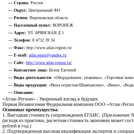
— Страна:
Россия
— Округ:
Центральный ФО
— Регион:
Воронежская область
— Населенный пункт:
ВОРОНЕЖ
— Адрес:
УЛ. БРЯНСКАЯ Д.1
— Телефон:
8 4732 39 34
— Факс:
http://www.atlas-region.ru/
— E-mail:
atlas.egais@yandex.ru
— Сайт:
http://www.atlas-region.ru/
— Контактное лицо:
Белов Евгений
— Виды деятельности:
«Оборудование, упаковка», «Торговые комп
— Виды продукции:
«Вина игристые/Шампанское», «Вино», «Водка
— Описание:
«Атлас-Регион» - Уверенный взгляд в будущее.
Первая Независимая Федеральная компания ООО «Атлас-Регио
Основные преимущества
:
1. Выгодная стоимость сопровождения ЕГАИС. (Приложение №
(исходя из практики, расчетная стоимость экономии может сост
рублей в год.)
2. Подтвержденная высокая квалификация экспертов и специа