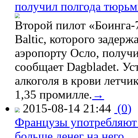
получил полгода тюрь
Второй пилот «Боинга-
Baltic, которого задер
аэропорту Осло, получ
сообщает Dagbladet. Ус
алкоголя в крови летчи
1,35 промилле.
→
2015-08-14 21:44
(0)
Французы употребляют 
больше денег на него