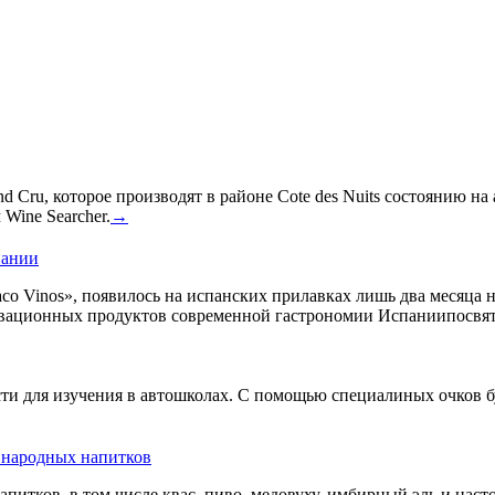
 Cru, которое производят в районе Cote des Nuits состоянию на
Wine Searcher.
→
пании
co Vinos», появилось на испанских прилавках лишь два месяца 
овационных продуктов современной гастрономии Испаниипосвят
сти для изучения в автошколах. С помощью специалиных очков б
ь народных напитков
апитков, в том числе квас, пиво, медовуху, имбирный эль и нас