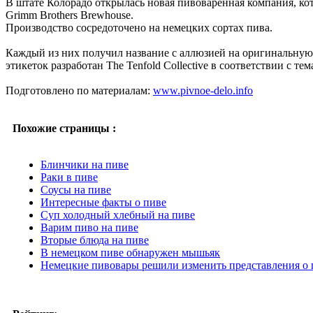
В штате Колорадо открылась новая пивоваренная компания, кот
Grimm Brothers Brewhouse.
Производство сосредоточено на немецких сортах пива.
Каждый из них получил название с аллюзией на оригинальную 
этикеток разработан The Tenfold Collective в соответствии с те
Подготовлено по материалам:
www.pivnoe-delo.info
Похожие страницы :
Блинчики на пиве
Раки в пиве
Соусы на пиве
Интересные факты о пиве
Суп холодный хлебный на пиве
Варим пиво на пиве
Вторые блюда на пиве
В немецком пиве обнаружен мышьяк
Немецкие пивовары решили изменить представления о 