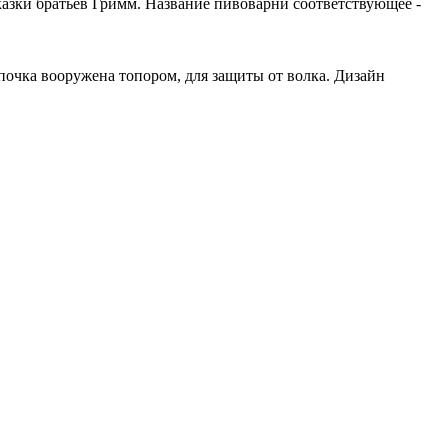
казки братьев Гримм. Название пивоварни соответствующее -
почка вооружена топором, для защиты от волка. Дизайн