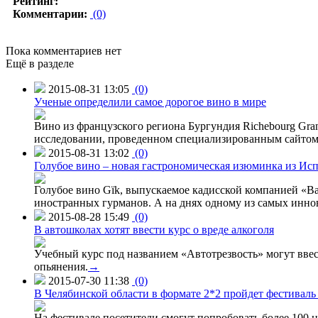
Рейтинг:
Комментарии:
(0)
Пока комментариев нет
Ещё в разделе
2015-08-31 13:05
(0)
Ученые определили самое дорогое вино в мире
Вино из французского региона Бургундия Richebourg Grand
исследовании, проведенном специализированным сайтом 
2015-08-31 13:02
(0)
Голубое вино – новая гастрономическая изюминка из Ис
Голубое вино Gïk, выпускаемое кадисской компанией «Ba
иностранных гурманов. А на днях одному из самых инн
2015-08-28 15:49
(0)
В автошколах хотят ввести курс о вреде алкоголя
Учебный курс под названием «Автотрезвость» могут вве
опьянения.
→
2015-07-30 11:38
(0)
В Челябинской области в формате 2*2 пройдет фестивал
На фестивале посетители смогут попробовать более 100 н