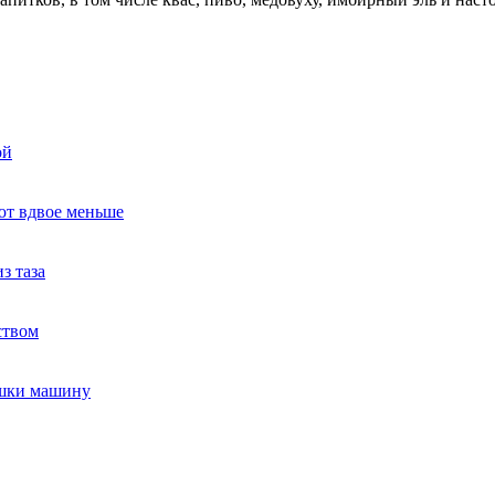
ой
ют вдвое меньше
з таза
ством
ушки машину