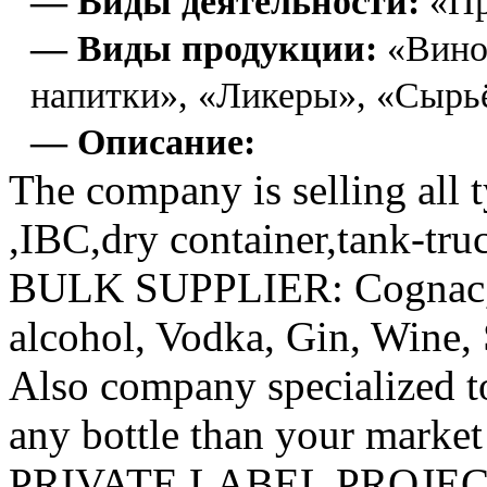
— Виды деятельности:
«Пр
— Виды продукции:
«Вино»
напитки», «Ликеры», «Сырь
— Описание:
The company is selling all ty
,IBC,dry container,tank-truc
BULK SUPPLIER: Cognac, Br
alcohol, Vodka, Gin, Wine, 
Also company specialized to
any bottle than your market
PRIVATE LABEL PROJEC