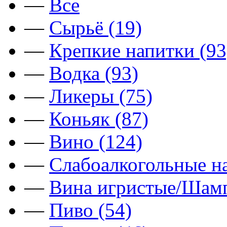
—
Все
—
Сырьё (19)
—
Крепкие напитки (93
—
Водка (93)
—
Ликеры (75)
—
Коньяк (87)
—
Вино (124)
—
Слабоалкогольные на
—
Вина игристые/Шамп
—
Пиво (54)