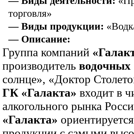
— Виды деятельности:
«Пр
торговля»
— Виды продукции:
«Водк
— Описание:
Группа компаний
«Галак
производитель
водочных 
солнце», «Доктор Столет
ГК «Галакта»
входит в ч
алкогольного рынка Росс
«Галакта»
ориентируется
продукции с самыми выс