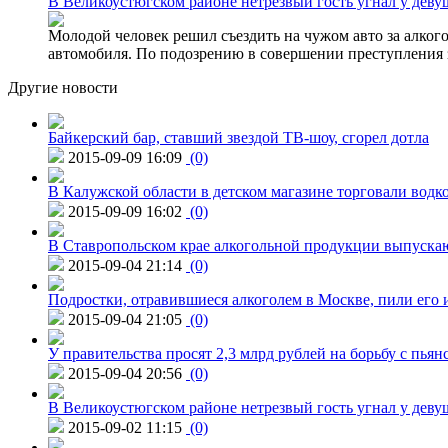
В Великоустюгском районе нетрезвый гость угнал у дев
Молодой человек решил съездить на чужом авто за алко
автомобиля. По подозрению в совершении преступления 
Другие новости
Байкерский бар, ставший звездой ТВ-шоу, сгорел дотла
2015-09-09 16:09
(0)
В Калужской области в детском магазине торговали водк
2015-09-09 16:02
(0)
В Ставропольском крае алкогольной продукции выпуска
2015-09-04 21:14
(0)
Подростки, отравившиеся алкоголем в Москве, пили его и
2015-09-04 21:05
(0)
У правительства просят 2,3 млрд рублей на борьбу с пьян
2015-09-04 20:56
(0)
В Великоустюгском районе нетрезвый гость угнал у дев
2015-09-02 11:15
(0)