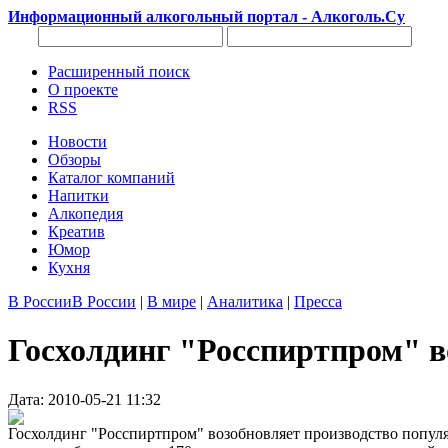
Информационный алкогольный портал - Алкоголь.Су
Расширенный поиск
О проекте
RSS
Новости
Обзоры
Каталог компаний
Напитки
Алкопедия
Креатив
Юмор
Кухня
В России
В России
|
В мире
|
Аналитика
|
Пресса
Госхолдинг "Росспиртпром" в
Дата: 2010-05-21 11:32
Госхолдинг "Росспиртпром" возобновляет производство популяр