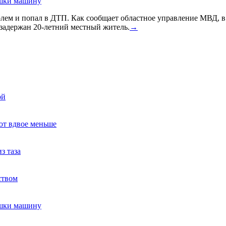
ушки машину
голем и попал в ДТП. Как сообщает областное управление МВД, 
задержан 20-летний местный житель.
→
ой
ют вдвое меньше
з таза
ством
ушки машину