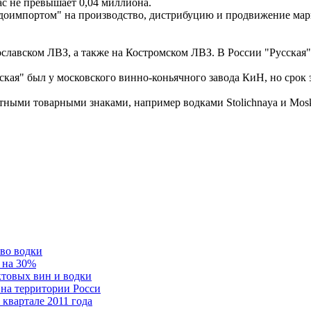
час не превышает 0,04 миллиона.
оимпортом" на производство, дистрибуцию и продвижение марк
славском ЛВЗ, а также на Костромском ЛВЗ. В России "Русская" б
ая" был у московского винно-коньячного завода КиН, но срок э
тными товарными знаками, например водками Stolichnaya и Mos
тво водки
ь на 30%
ктовых вин и водки
 на территории Росси
 квартале 2011 года