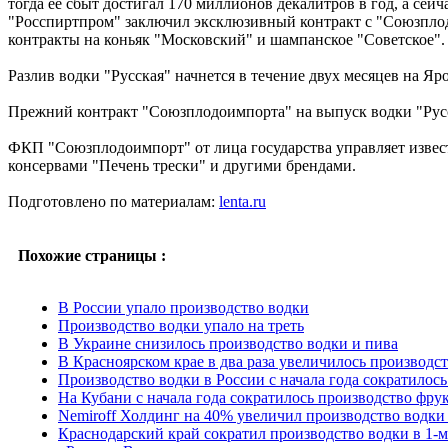
тогда ее сбыт достигал 170 миллионов декалитров в год, а сей
"Росспиртпром" заключил эксклюзивный контракт с "Союзплод
контракты на коньяк "Московский" и шампанское "Советское".
Разлив водки "Русская" начнется в течение двух месяцев на Яро
Прежний контракт "Союзплодоимпорта" на выпуск водки "Русск
ФКП "Союзплодоимпорт" от лица государства управляет извес
консервами "Печень трески" и другими брендами.
Подготовлено по материалам:
lenta.ru
Похожие страницы :
В России упало производство водки
Производство водки упало на треть
В Украине снизилось производство водки и пива
В Красноярском крае в два раза увеличилось производс
Производство водки в России с начала года сократилос
На Кубани с начала года сократилось производство фру
Nemiroff Холдинг на 40% увеличил производство водки
Краснодарский край сократил производство водки в 1-м