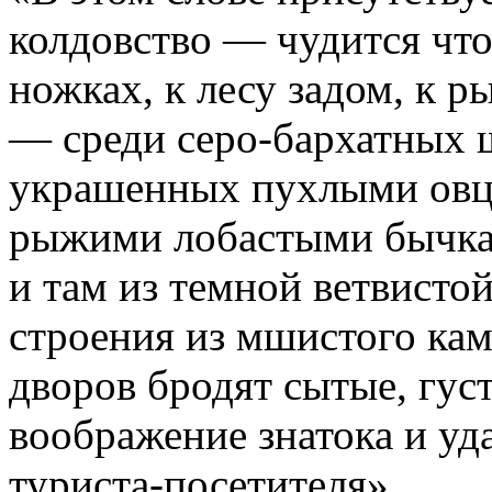
колдовство — чудится что
ножках, к лесу задом, к р
— среди серо-бархатных 
украшенных пухлыми овц
рыжими лобастыми бычкам
и там из темной ветвисто
строения из мшистого кам
дворов бродят сытые, гус
воображение знатока и уд
туриста-посетителя».