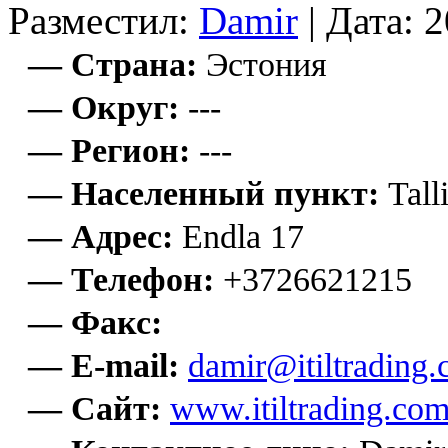
Разместил:
Damir
| Дата: 
— Страна:
Эстония
— Округ:
---
— Регион:
---
— Населенный пункт:
Tall
— Адрес:
Endla 17
— Телефон:
+3726621215
— Факс:
— E-mail:
damir@itiltrading
— Сайт:
www.itiltrading.co