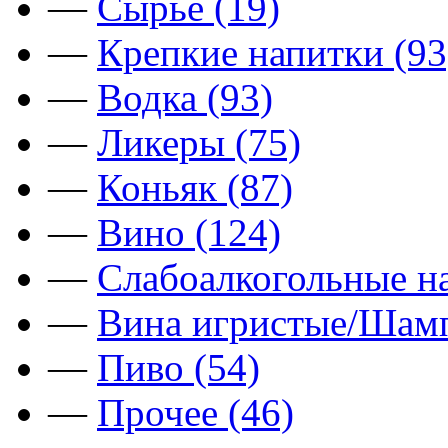
—
Сырьё (19)
—
Крепкие напитки (93
—
Водка (93)
—
Ликеры (75)
—
Коньяк (87)
—
Вино (124)
—
Слабоалкогольные на
—
Вина игристые/Шамп
—
Пиво (54)
—
Прочее (46)