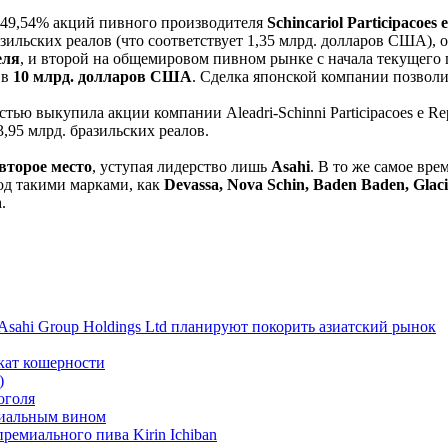
 49,54% акций пивного производителя
Schincariol Participacoes
зильских реалов (что соответствует 1,35 млрд. долларов США), о
еля
, и второй на общемировом пивном рынке с начала текущего г
 в
10 млрд. долларов США
. Сделка японской компании позволи
тью выкупила акции компании Aleadri-Schinni Participacoes e Re
 3,95 млрд. бразильских реалов.
второе место
, уступая лидерство лишь
Asahi
. В то же самое вре
од такими марками, как
Devassa, Nova Schin, Baden Baden, Glaci
n
.
Asahi Group Holdings Ltd планируют покорить азиатский рынок
кат кошерности
)
оголя
циальным вином
емиального пива Kirin Ichiban