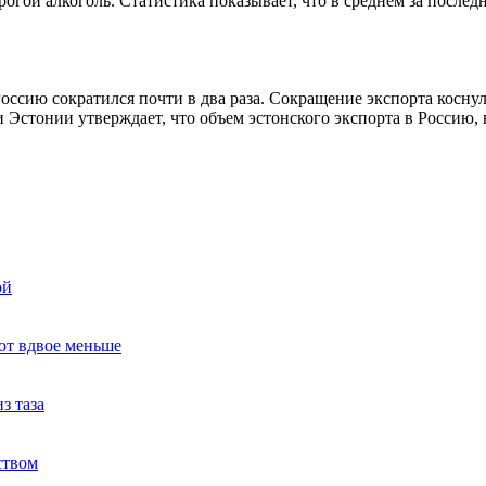
гой алкоголь. Статистика показывает, что в среднем за послед
оссию сократился почти в два раза. Сокращение экспорта косну
 Эстонии утверждает, что объем эстонского экспорта в Россию,
ой
ют вдвое меньше
з таза
ством