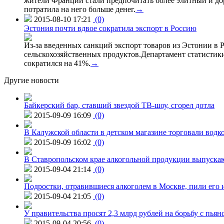
жители Франции стали предпочитать более элитный и доро
потратила на него больше денег.
→
2015-08-10 17:21
(0)
Эстония почти вдвое сократила экспорт в Россию
Из-за введенных санкций экспорт товаров из Эстонии в Р
сельскохозяйственных продуктов.Департамент статистики
сократился на 41%.
→
Другие новости
Байкерский бар, ставший звездой ТВ-шоу, сгорел дотла
2015-09-09 16:09
(0)
В Калужской области в детском магазине торговали водк
2015-09-09 16:02
(0)
В Ставропольском крае алкогольной продукции выпуска
2015-09-04 21:14
(0)
Подростки, отравившиеся алкоголем в Москве, пили его и
2015-09-04 21:05
(0)
У правительства просят 2,3 млрд рублей на борьбу с пьян
2015-09-04 20:56
(0)