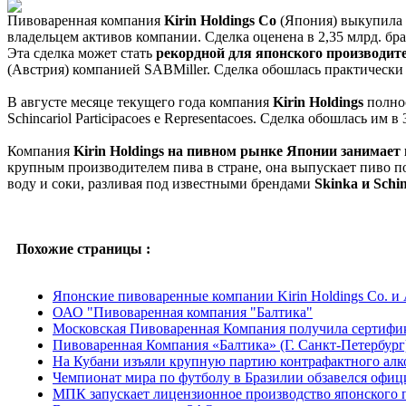
Пивоваренная компания
Kirin Holdings Co
(Япония) выкупила
владельцем активов компании. Сделка оценена в 2,35 млрд. бра
Эта сделка может стать
рекордной для японского производит
(Австрия) компанией SABMiller. Сделка обошлась практически
В августе месяце текущего года компания
Kirin Holdings
полнос
Schincariol Participacoes e Representacoes. Сделка обошлась им в
Компания
Kirin Holdings на пивном рынке Японии занимает 
крупным производителем пива в стране, она выпускает пиво п
воду и соки, разливая под известными брендами
Skinka и Schi
Похожие страницы :
Японские пивоваренные компании Kirin Holdings Co. и 
ОАО "Пивоваренная компания "Балтика"
Московская Пивоваренная Компания получила сертифи
Пивоваренная Компания «Балтика» (Г. Санкт-Петербург
На Кубани изъяли крупную партию контрафактного алк
Чемпионат мира по футболу в Бразилии обзавелся офи
МПК запускает лицензионное производство японского пр