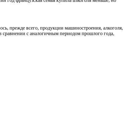
ний год французская семья купила алкоголя меньше, но
лось, прежде всего, продукции машиностроения, алкоголя,
 в сравнении с аналогичным периодом прошлого года,