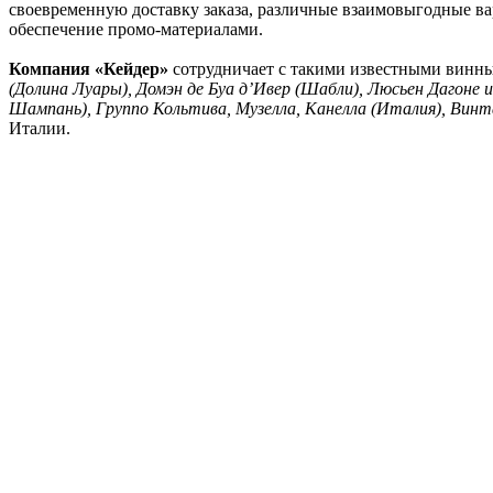
своевременную доставку заказа, различные взаимовыгодные вар
обеспечение промо-материалами.
Компания «Кейдер»
сотрудничает с такими известными винн
(Долина Луары), Домэн де Буа д’Ивер (Шабли), Люсьен Дагоне и
Шампань), Группо Кольтива, Музелла, Канелла (Италия), Ви
Италии.