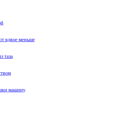
ой
ют вдвое меньше
з таза
ством
ушки машину