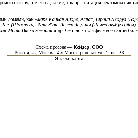
ианты сотрудничества, такие, как организация рекламных акций
ыми домами, как
Андре Канкар Андре, Алиас, Таррид Ледруа (Бор
 Фис (Шампань), Жан Жан, Ле сеп де Диан (Лангедок-Руссийон), 
нтаж Монт Виски компани
и др. Сейчас в портфеле компании бол
Схема проезда —
Кейдер, ООО
Россия, ---, Москва, 4-я Магистральная ул., 5, оф. 23
Яндекс-карта