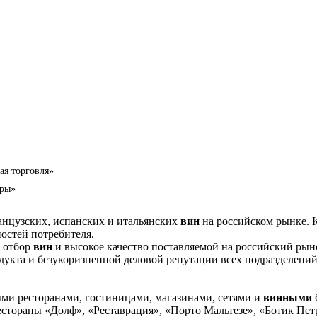
я торговля»
еры»
анцузских, испанских и итальянских
вин
на российском рынке. К
остей потребителя.
 отбор
вин
и высокое качество поставляемой на российский ры
дукта и безукоризненной деловой репутации всех подразделени
ными ресторанами, гостиницами, магазинами, сетями и
винными
естораны «Долф», «Реставрация», «Порто Мальтезе», «Ботик Пет