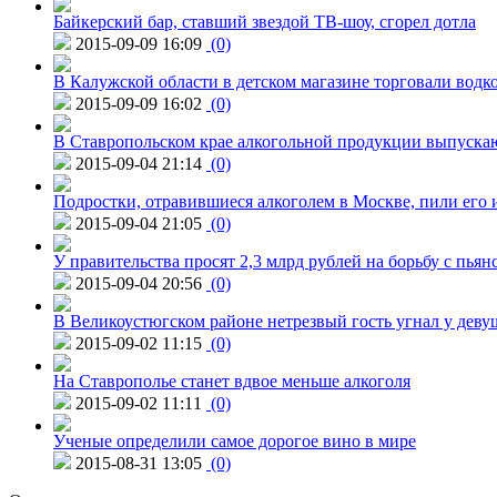
Байкерский бар, ставший звездой ТВ-шоу, сгорел дотла
2015-09-09 16:09
(0)
В Калужской области в детском магазине торговали водк
2015-09-09 16:02
(0)
В Ставропольском крае алкогольной продукции выпуска
2015-09-04 21:14
(0)
Подростки, отравившиеся алкоголем в Москве, пили его и
2015-09-04 21:05
(0)
У правительства просят 2,3 млрд рублей на борьбу с пьян
2015-09-04 20:56
(0)
В Великоустюгском районе нетрезвый гость угнал у дев
2015-09-02 11:15
(0)
На Ставрополье станет вдвое меньше алкоголя
2015-09-02 11:11
(0)
Ученые определили самое дорогое вино в мире
2015-08-31 13:05
(0)