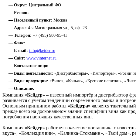
— Округ:
Центральный ФО
— Регион:
---
— Населенный пункт:
Москва
— Адрес:
4-я Магистральная ул., 5, оф. 23
— Телефон:
+7 (495) 980-95-41
— Факс:
— E-mail:
info@keider.ru
— Сайт:
www.vinternet.ru
— Контактное лицо:
— Виды деятельности:
«Дистрибьюторы», «Импортёры», «Рознична
— Виды продукции:
«Вино», «Коньяк», «Крепкие напитки», «Лик
— Описание:
Компания
«Кейдер»
– известный импортёр и дистрибьютор фр
развивается с учётом тенденций современного рынка и потребн
Основным принципом работы
«Кейдера»
является тщательный
прежде всего на доскональном знании специфики вина как про
потребления настоящих качественных вин.
Компания
«Кейдер»
работает в качестве поставщика с извест
вкуса», «Коллекция вин», «Калинка-Стокманн», «Твой дом», р