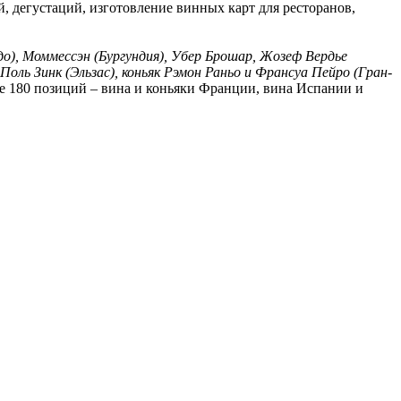
, дегустаций, изготовление винных карт для ресторанов,
до), Моммессэн (Бургундия), Убер Брошар, Жозеф Вердье
Поль Зинк (Эльзас), коньяк Рэмон Раньо и Франсуа Пейро (Гран-
ее 180 позиций – вина и коньяки Франции, вина Испании и