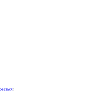
оваться
!