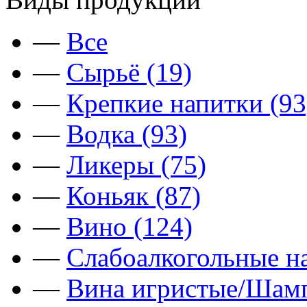
—
Все
—
Сырьё (19)
—
Крепкие напитки (93
—
Водка (93)
—
Ликеры (75)
—
Коньяк (87)
—
Вино (124)
—
Слабоалкогольные на
—
Вина игристые/Шамп