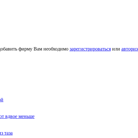
добавить фирму Вам необходимо
зарегистрироваться
или
авториз
ой
ют вдвое меньше
з таза