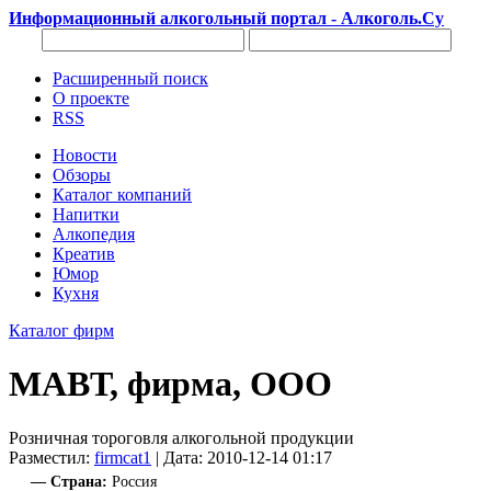
Информационный алкогольный портал - Алкоголь.Су
Расширенный поиск
О проекте
RSS
Новости
Обзоры
Каталог компаний
Напитки
Алкопедия
Креатив
Юмор
Кухня
Каталог фирм
МАВТ, фирма, ООО
Розничная тороговля алкогольной продукции
Разместил:
firmcat1
| Дата: 2010-12-14 01:17
— Страна:
Россия