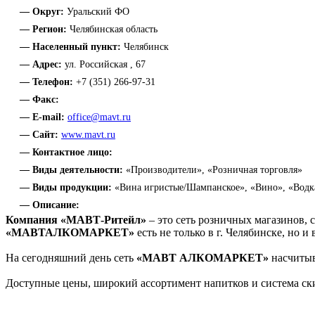
— Округ:
Уральский ФО
— Регион:
Челябинская область
— Населенный пункт:
Челябинск
— Адрес:
ул. Российская , 67
— Телефон:
+7 (351) 266-97-31
— Факс:
— E-mail:
office@mavt.ru
— Сайт:
www.mavt.ru
— Контактное лицо:
— Виды деятельности:
«Производители», «Розничная торговля»
— Виды продукции:
«Вина игристые/Шампанское», «Вино», «Водка
— Описание:
Компания «МАВТ-Ритейл»
– это сеть розничных магазинов,
«МАВТАЛКОМАРКЕТ»
есть не только в г. Челябинске, но 
На сегодняшний день сеть
«МАВТ АЛКОМАРКЕТ»
насчитыв
Доступные цены, широкий ассортимент напитков и система ск