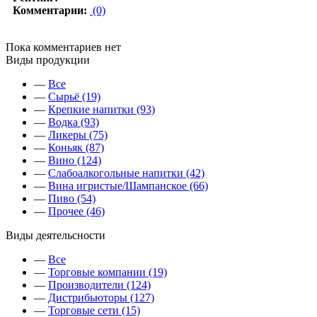
Комментарии:
(0)
Пока комментариев нет
Виды продукции
—
Все
—
Сырьё (19)
—
Крепкие напитки (93)
—
Водка (93)
—
Ликеры (75)
—
Коньяк (87)
—
Вино (124)
—
Слабоалкогольные напитки (42)
—
Вина игристые/Шампанское (66)
—
Пиво (54)
—
Прочее (46)
Виды деятельсности
—
Все
—
Торговые компании (19)
—
Производители (124)
—
Дистрибьюторы (127)
—
Торговые сети (15)