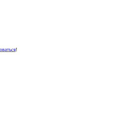
оваться
!