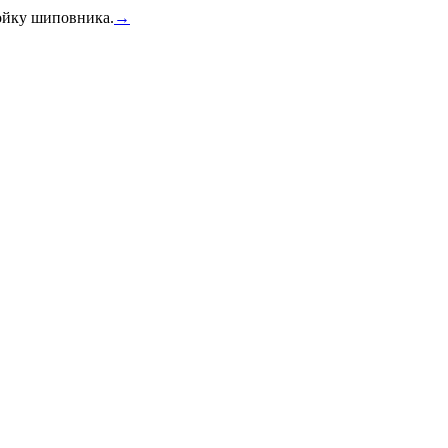
тойку шиповника.
→