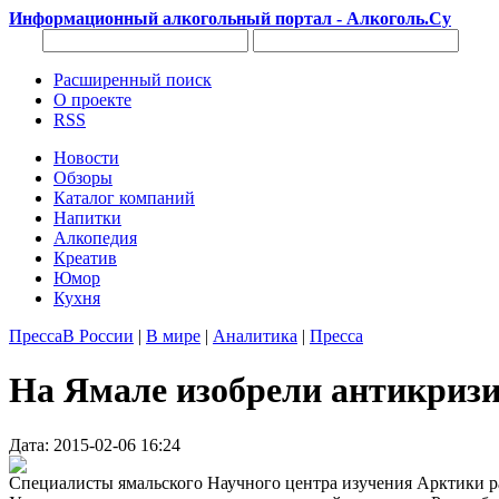
Информационный алкогольный портал - Алкоголь.Су
Расширенный поиск
О проекте
RSS
Новости
Обзоры
Каталог компаний
Напитки
Алкопедия
Креатив
Юмор
Кухня
Пресса
В России
|
В мире
|
Аналитика
|
Пресса
На Ямале изобрели антикризис
Дата: 2015-02-06 16:24
Специалисты ямальского Научного центра изучения Арктики р