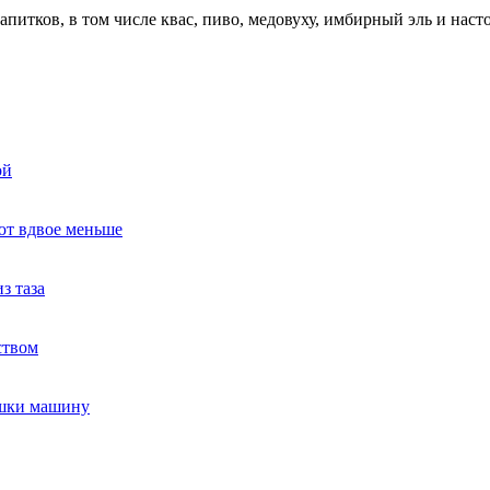
апитков, в том числе квас, пиво, медовуху, имбирный эль и нас
ой
ют вдвое меньше
з таза
ством
ушки машину