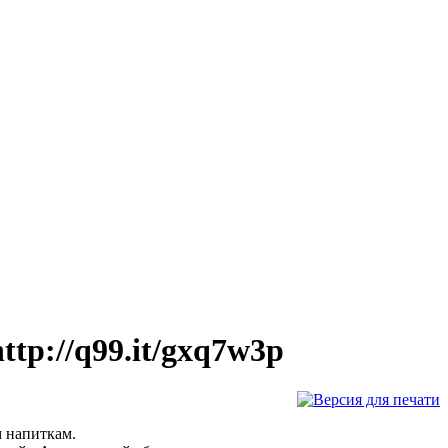
tp://q99.it/gxq7w3p
 напиткам.