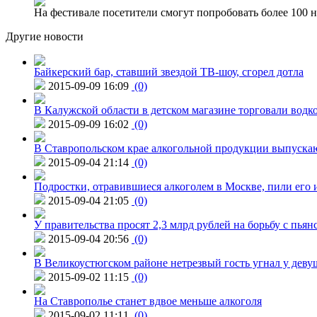
На фестивале посетители смогут попробовать более 100 н
Другие новости
Байкерский бар, ставший звездой ТВ-шоу, сгорел дотла
2015-09-09 16:09
(0)
В Калужской области в детском магазине торговали водк
2015-09-09 16:02
(0)
В Ставропольском крае алкогольной продукции выпуска
2015-09-04 21:14
(0)
Подростки, отравившиеся алкоголем в Москве, пили его и
2015-09-04 21:05
(0)
У правительства просят 2,3 млрд рублей на борьбу с пьян
2015-09-04 20:56
(0)
В Великоустюгском районе нетрезвый гость угнал у дев
2015-09-02 11:15
(0)
На Ставрополье станет вдвое меньше алкоголя
2015-09-02 11:11
(0)