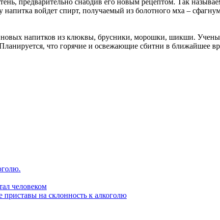
тень, предварительно снабдив его новым рецептом. Так называ
 напитка войдет спирт, получаемый из болотного мха – сфагну
 новых напитков из клюквы, брусники, морошки, шикши. Ученые
 Планируется, что горячие и освежающие сбитни в ближайшее вр
оголю.
стал человеком
е приставы на склонность к алкоголю