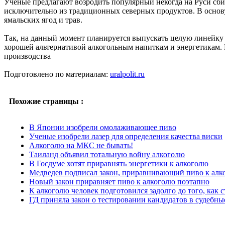
Ученые предлагают возродить популярный некогда на Руси сби
исключительно из традиционных северных продуктов. В основу
ямальских ягод и трав.
Так, на данный момент планируется выпускать целую линейку
хорошей альтернативой алкогольным напиткам и энергетикам.
производства
Подготовлено по материалам:
uralpolit.ru
Похожие страницы :
В Японии изобрели омолаживающее пиво
Ученые изобрели лазер для определения качества виски
Алкоголю на МКС не бывать!
Таиланд объявил тотальную войну алкоголю
В Госдуме хотят приравнять энергетики к алкоголю
Медведев подписал закон, приравнивающий пиво к алк
Новый закон приравняет пиво к алкоголю поэтапно
К алкоголю человек подготовился задолго до того, как 
ГД приняла закон о тестировании кандидатов в судебны