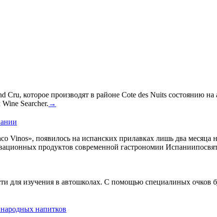
 Cru, которое производят в районе Cote des Nuits состоянию на
Wine Searcher.
→
пании
co Vinos», появилось на испанских прилавках лишь два месяца 
овационных продуктов современной гастрономии Испаниипосвят
сти для изучения в автошколах. С помощью специалиных очков б
ь народных напитков