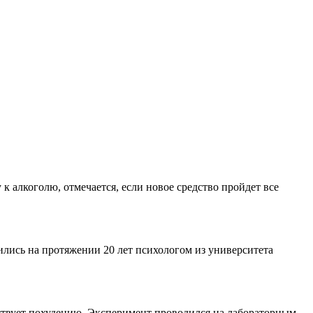
 алкоголю, отмечается, если новое средство пройдет все
ились на протяжении 20 лет психологом из университета
бствует похудению. Эксперимент проводился на лабораторным