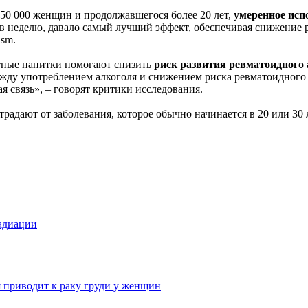
250 000 женщин и продолжавшегося более 20 лет,
умеренное исп
 в неделю, давало самый лучший эффект, обеспечивая снижение р
ism.
ртные напитки помогают снизить
риск развития ревматоидного
жду употреблением алкоголя и снижением риска ревматоидного ар
я связь», – говорят критики исследования.
радают от заболевания, которое обычно начинается в 20 или 30
радиации
 приводит к раку груди у женщин