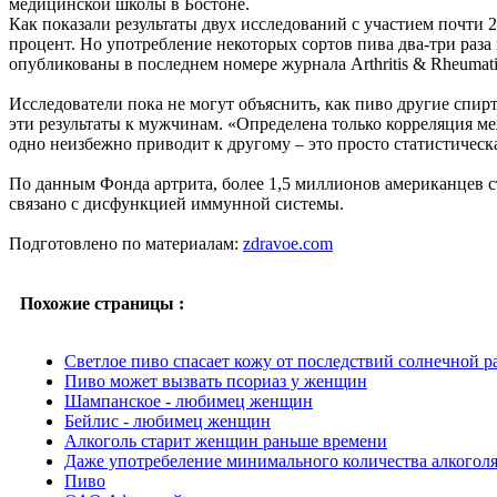
медицинской школы в Бостоне.
Как показали результаты двух исследований с участием почти 
процент. Но употребление некоторых сортов пива два-три раза
опубликованы в последнем номере журнала Arthritis & Rheumat
Исследователи пока не могут объяснить, как пиво другие спи
эти результаты к мужчинам. «Определена только корреляция ме
одно неизбежно приводит к другому – это просто статистическа
По данным Фонда артрита, более 1,5 миллионов американцев ст
связано с дисфункцией иммунной системы.
Подготовлено по материалам:
zdravoe.com
Похожие страницы :
Светлое пиво спасает кожу от последствий солнечной 
Пиво может вызвать псориаз у женщин
Шампанское - любимец женщин
Бейлис - любимец женщин
Алкоголь старит женщин раньше времени
Даже употребеление минимального количества алкоголя
Пиво