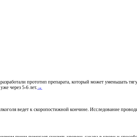
азработали прототип препарата, который может уменьшать тягу к
уже через 5-6 лет.
→
лкоголя ведет к скоропостижной кончине. Исследование провод
риемом пищи помогает снизить уровень сахара в крови и спосо