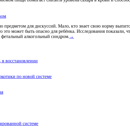
вом
о предметом для дискуссий. Мало, кто знает свою норму выпито
что это может быть опасно для ребёнка. Исследования показали, 
я фетальный алкогольный синдром.
→
, в восстановлении
аркотики по новой системе
ля
зированной системе