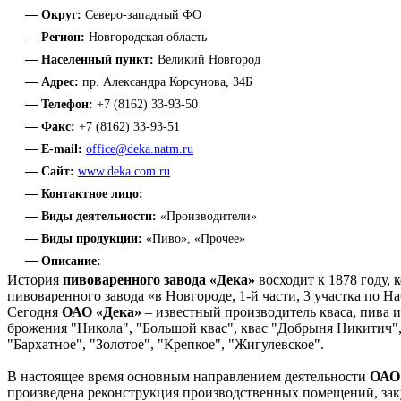
— Округ:
Северо-западный ФО
— Регион:
Новгородская область
— Населенный пункт:
Великий Новгород
— Адрес:
пр. Александра Корсунова, 34Б
— Телефон:
+7 (8162) 33-93-50
— Факс:
+7 (8162) 33-93-51
— E-mail:
office@deka.natm.ru
— Сайт:
www.deka.com.ru
— Контактное лицо:
— Виды деятельности:
«Производители»
— Виды продукции:
«Пиво», «Прочее»
— Описание:
История
пивоваренного завода «Дека»
восходит к 1878 году,
пивоваренного завода «в Новгороде, 1-й части, 3 участка по 
Сегодня
ОАО «Дека»
– известный производитель кваса, пива и
брожения "Никола", "Большой квас", квас "Добрыня Никитич",
"Бархатное", "Золотое", "Крепкое", "Жигулевское".
В настоящее время основным направлением деятельности
ОАО
произведена реконструкция производственных помещений, зак