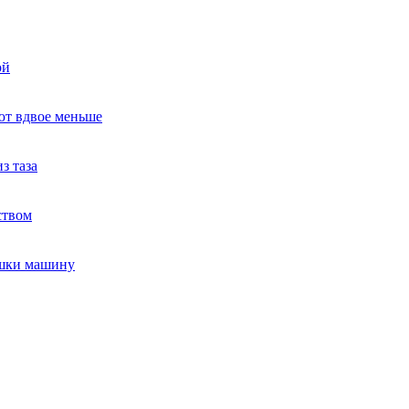
ой
ют вдвое меньше
з таза
ством
ушки машину