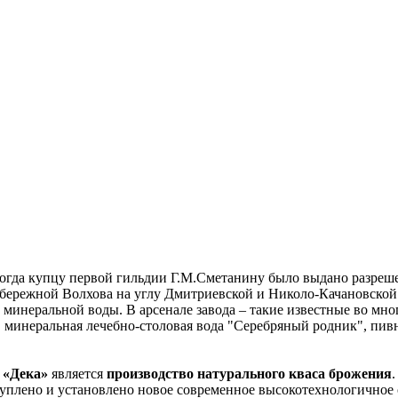
 когда купцу первой гильдии Г.М.Сметанину было выдано разреш
Набережной Волхова на углу Дмитриевской и Николо-Качановской
 минеральной воды. В арсенале завода – такие известные во мн
 минеральная лечебно-столовая вода "Серебряный родник", пивн
 «Дека»
является
производство натурального кваса брожения
уплено и установлено новое современное высокотехнологичное 