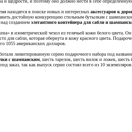
а и щедрости, и поэтому оно должно нести в себе определенну
емя находятся в поиске новых и интересных
аксессуаров к дор
авить достойную конкуренцию стильным бутылкам с шампанским
 над созданием
элегантного контейнера для сабли и шампанск
ена» в изометрический чехол из телячьей кожи белого цвета. Он
сто для сабли, которая обернута в кожу красного цвета. Подаро
его 1055 американских долларов.
аботали лимитированную серию подарочного набора под названи
ылки с шампанским
, шесть тарелок, шесть вилок и ложек, шесть 
од заказ, так как выпуск серии состоял всего из 10 экземпляро