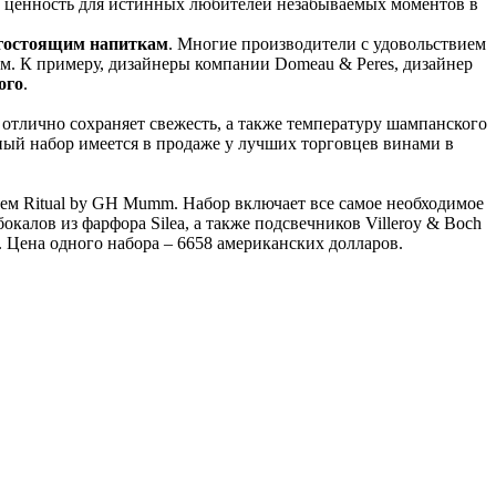
ю ценность для истинных любителей незабываемых моментов в
огостоящим напиткам
. Многие производители с удовольствием
. К примеру, дизайнеры компании Domeau & Peres, дизайнер
ого
.
 отлично сохраняет свежесть, а также температуру шампанского
чный набор имеется в продаже у лучших торговцев винами в
ем Ritual by GH Mumm. Набор включает все самое необходимое
бокалов из фарфора Silea, а также подсвечников Villeroy & Boch
в. Цена одного набора – 6658 американских долларов.