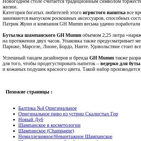
Новогоднем столе считается традиционным символом торжеств
жизни.
Категория богатых любителей этого
игристого напитка
все вр
занимаются выпуском роскошных аксессуаров, способных сост
Патрик Жуин и компания GH Mumm весьма удачно поработали
Бутылка шампанского GH Mumm
объемом 2,25 литра «наряж
на протяжении двух часов. Упаковка также предусматривает ме
Париже, Марселе, Лионе, Бордо, Нанте. Удовольствие стоит вс
Успешный тандем дизайнеров и бренда
GH Mumm
также разр
для того, чтобы продегустировать напиток –
ведерко для бут
и кожаных подушек красного цвета. Такой набор производится п
Похожие страницы :
Балтика №4 Оригинальное
Оригинальное пиво из устриц Скалистых Гор
Новый Дуб
Шампанское в косметологии
Шампанское (Champagne)
Немиллезимное/Невинтажное Шампанское