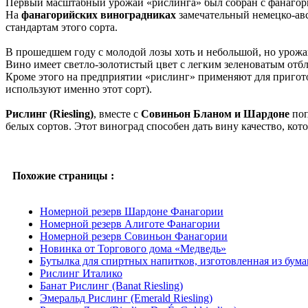
Первый масштабный урожай «рислинга» был собран с фанагорий
На
фанагорийских виноградниках
замечательный немецко-ав
стандартам этого сорта.
В прошедшем году с молодой лозы хоть и небольшой, но урожа
Вино имеет светло-золотистый цвет с легким зеленоватым отбл
Кроме этого на предприятии «рислинг» применяют для пригото
используют именно этот сорт).
Рислинг (Riesling)
, вместе с
Совиньон Бланом и Шардоне
поп
белых сортов. Этот виноград способен дать вину качество, ко
Похожие страницы :
Номерной резерв Шардоне Фанагории
Номерной резерв Алиготе Фанагории
Номерной резерв Совиньон Фанагории
Новинка от Торгового дома «Медведь»
Бутылка для спиртных напитков, изготовленная из бума
Рислинг Италико
Банат Рислинг (Banat Riesling)
Эмеральд Рислинг (Emerald Riesling)