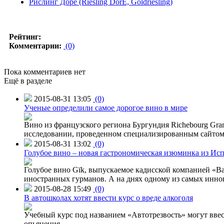
Рислинг Доре (Riesling DorÉ, Goldriesling)
Рейтинг:
Комментарии:
(0)
Пока комментариев нет
Ещё в разделе
2015-08-31 13:05
(0)
Ученые определили самое дорогое вино в мире
Вино из французского региона Бургундия Richebourg Grand
исследовании, проведенном специализированным сайтом 
2015-08-31 13:02
(0)
Голубое вино – новая гастрономическая изюминка из Ис
Голубое вино Gïk, выпускаемое кадисской компанией «Ba
иностранных гурманов. А на днях одному из самых инн
2015-08-28 15:49
(0)
В автошколах хотят ввести курс о вреде алкоголя
Учебный курс под названием «Автотрезвость» могут вве
опьянения.
→