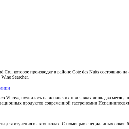
 Cru, которое производят в районе Cote des Nuits состоянию на
Wine Searcher.
→
пании
co Vinos», появилось на испанских прилавках лишь два месяца 
овационных продуктов современной гастрономии Испаниипосвят
сти для изучения в автошколах. С помощью специалиных очков б