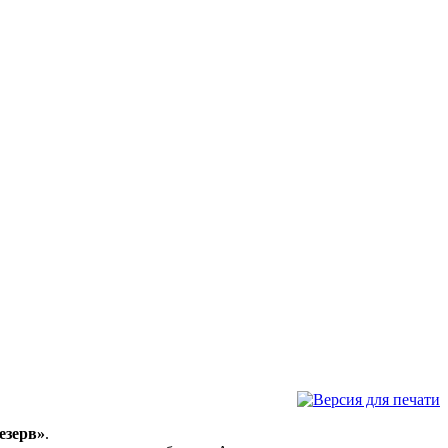
езерв»
.