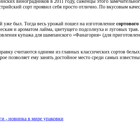
ских виноградников в 2011 году, саженцы этого замечательного
стрийский сорт проявил себя просто отлично. По вкусовым каче
й уже был. Тогда весь урожай пошел на изготовление
сортового
ескам и ароматом лайма, цветущего подсолнуха и луговых трав.
вления купажа для шампанского «Фанагория» (для приготовлени
равку считаются одними из главных классических сортов белы
торое позволяет ему занять достойное место среди самых известн
ги - новинка в мире упаковки