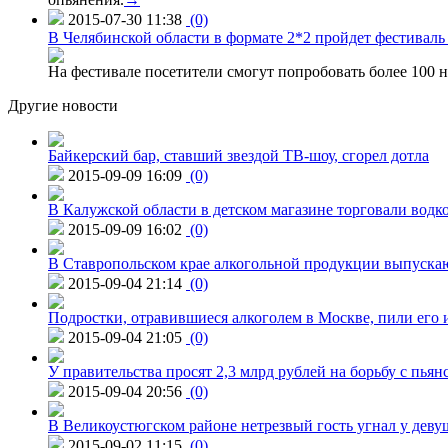
2015-07-30 11:38
(0)
В Челябинской области в формате 2*2 пройдет фестивал
На фестивале посетители смогут попробовать более 100 н
Другие новости
Байкерский бар, ставший звездой ТВ-шоу, сгорел дотла
2015-09-09 16:09
(0)
В Калужской области в детском магазине торговали водк
2015-09-09 16:02
(0)
В Ставропольском крае алкогольной продукции выпуска
2015-09-04 21:14
(0)
Подростки, отравившиеся алкоголем в Москве, пили его и
2015-09-04 21:05
(0)
У правительства просят 2,3 млрд рублей на борьбу с пьян
2015-09-04 20:56
(0)
В Великоустюгском районе нетрезвый гость угнал у дев
2015-09-02 11:15
(0)