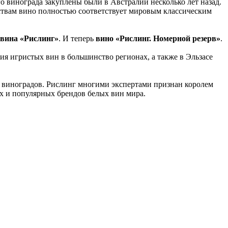
 винограда закуплены были в Австралии несколько лет назад.
ствам вино полностью соответствует мировым классическим
 вина «Рислинг»
. И теперь
вино «Рислинг. Номерной резерв»
.
я игристых вин в большинство регионах, а также в Эльзасе
х виноградов. Рислинг многими экспертами признан королем
ых и популярных брендов белых вин мира.