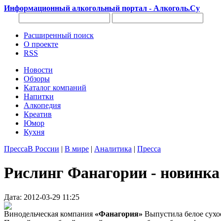
Информационный алкогольный портал - Алкоголь.Су
Расширенный поиск
О проекте
RSS
Новости
Обзоры
Каталог компаний
Напитки
Алкопедия
Креатив
Юмор
Кухня
Пресса
В России
|
В мире
|
Аналитика
|
Пресса
Рислинг Фанагории - новинка
Дата: 2012-03-29 11:25
Винодельческая компания
«Фанагория»
Выпустила белое сух