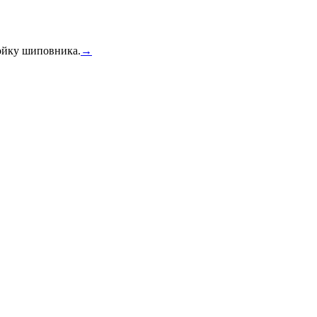
тойку шиповника.
→