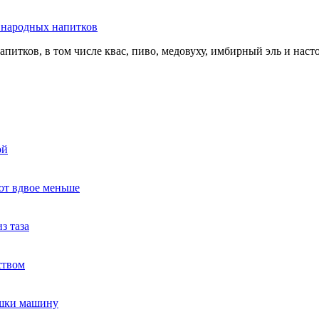
ь народных напитков
апитков, в том числе квас, пиво, медовуху, имбирный эль и нас
ой
ют вдвое меньше
з таза
ством
ушки машину