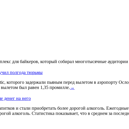
лекс для байкеров, который собирал многотысячные аудитории 
лучил полгода тюрьмы
ic, которого задержали пьяным перед вылетом в аэропорту Осло
д вылетом был равен 1,35 промилле.
→
е денег на него
питков и стали приобретать более дорогой алкоголь. Ежегодные и
гой алкоголь. Статистика показывает, что в среднем за послед