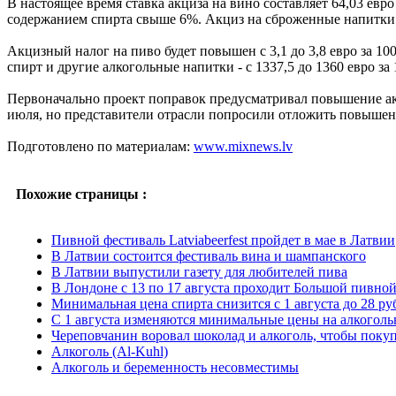
В настоящее время ставка акциза на вино составляет 64,03 евро
содержанием спирта свыше 6%. Акциз на сброженные напитки 
Акцизный налог на пиво будет повышен с 3,1 до 3,8 евро за 100
спирт и другие алкогольные напитки - с 1337,5 до 1360 евро за 
Первоначально проект поправок предусматривал повышение акци
июля, но представители отрасли попросили отложить повышен
Подготовлено по материалам:
www.mixnews.lv
Похожие страницы :
Пивной фестиваль Latviabeerfest пройдет в мае в Латвии
В Латвии состоится фестиваль вина и шампанского
В Латвии выпустили газету для любителей пива
В Лондоне с 13 по 17 августа проходит Большой пивной
Минимальная цена спирта снизится с 1 августа до 28 руб
С 1 августа изменяются минимальные цены на алкого
Череповчанин воровал шоколад и алкоголь, чтобы покуп
Алкоголь (Al-Kuhl)
Алкоголь и беременность несовместимы