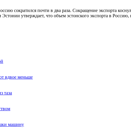
оссию сократился почти в два раза. Сокращение экспорта косну
 Эстонии утверждает, что объем эстонского экспорта в Россию,
ой
ют вдвое меньше
з таза
ством
ушки машину