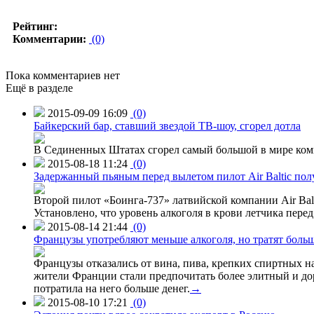
Рейтинг:
Комментарии:
(0)
Пока комментариев нет
Ещё в разделе
2015-09-09 16:09
(0)
Байкерский бар, ставший звездой ТВ-шоу, сгорел дотла
В Сединенных Штатах сгорел самый большой в мире комп
2015-08-18 11:24
(0)
Задержанный пьяным перед вылетом пилот Air Baltic по
Второй пилот «Боинга-737» латвийской компании Air Balt
Установлено, что уровень алкоголя в крови летчика пере
2015-08-14 21:44
(0)
Французы употребляют меньше алкоголя, но тратят больш
Французы отказались от вина, пива, крепких спиртных на
жители Франции стали предпочитать более элитный и доро
потратила на него больше денег.
→
2015-08-10 17:21
(0)