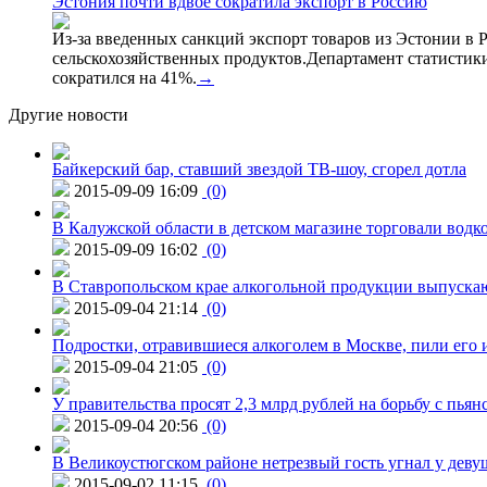
Эстония почти вдвое сократила экспорт в Россию
Из-за введенных санкций экспорт товаров из Эстонии в Р
сельскохозяйственных продуктов.Департамент статистики
сократился на 41%.
→
Другие новости
Байкерский бар, ставший звездой ТВ-шоу, сгорел дотла
2015-09-09 16:09
(0)
В Калужской области в детском магазине торговали водк
2015-09-09 16:02
(0)
В Ставропольском крае алкогольной продукции выпуска
2015-09-04 21:14
(0)
Подростки, отравившиеся алкоголем в Москве, пили его и
2015-09-04 21:05
(0)
У правительства просят 2,3 млрд рублей на борьбу с пьян
2015-09-04 20:56
(0)
В Великоустюгском районе нетрезвый гость угнал у дев
2015-09-02 11:15
(0)