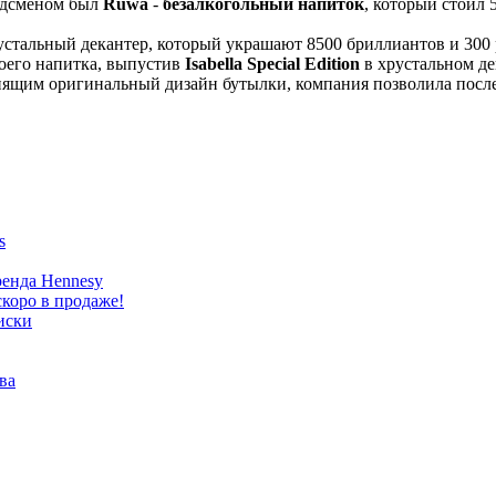
рдсменом был
Ruwa
-
безалкогольный напиток
, который стоил 
устальный декантер, который украшают 8500 бриллиантов и 300 
оего напитка, выпустив
Isabella Special Edition
в хрустальном д
нящим оригинальный дизайн бутылки, компания позволила после
s
ренда Hennesy
коро в продаже!
иски
ва