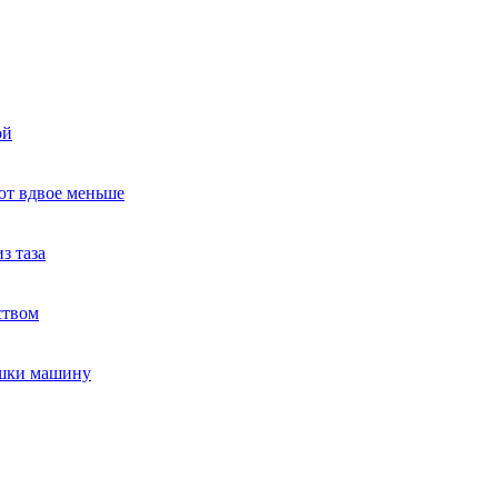
ой
ют вдвое меньше
з таза
ством
ушки машину