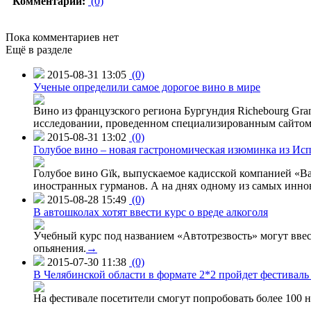
Комментарии:
(0)
Пока комментариев нет
Ещё в разделе
2015-08-31 13:05
(0)
Ученые определили самое дорогое вино в мире
Вино из французского региона Бургундия Richebourg Grand
исследовании, проведенном специализированным сайтом 
2015-08-31 13:02
(0)
Голубое вино – новая гастрономическая изюминка из Ис
Голубое вино Gïk, выпускаемое кадисской компанией «Ba
иностранных гурманов. А на днях одному из самых инн
2015-08-28 15:49
(0)
В автошколах хотят ввести курс о вреде алкоголя
Учебный курс под названием «Автотрезвость» могут вве
опьянения.
→
2015-07-30 11:38
(0)
В Челябинской области в формате 2*2 пройдет фестивал
На фестивале посетители смогут попробовать более 100 н