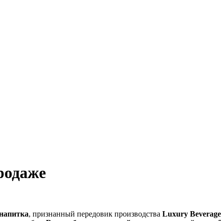
родаже
 напитка
, признанный передовик производства
Luxury Beverag