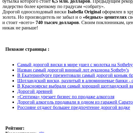
бутылка которого стоит
6,5 млн. долларов
. Предыдущим реко
лидерство более крепкому по градусам «собрату».
Дорогой односолодовый виски
Isabella Original
оформлен в хр
золота. Но производитель не забыл и о
«бедных» ценителях
св
и стоит «всего»
740 тысяч долларов
. Своим поклонникам, це
никак не раньше!
Похожие страницы :
Самый дорогой виски в мире ушел с молотка на Sotheby
Назван самый дорогой винный лот аукциона Sotheby's
В Екатеринбурге презентовали самый дорогой коньяк б
Шотландский виски, разлитый в алюминиевые банки - с
В Красноярске выбрали самый хороший шотландский в
Дорогой древней
«Септима» урезает бизнес по продаже алкоголя
Дорогой алкоголь продавали в одном из гаражей Сарато
Россияне отдают большее предпочтение дорогой водке
Рейтинг: