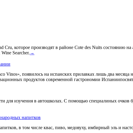
 Cru, которое производят в районе Cote des Nuits состоянию на
Wine Searcher.
→
пании
co Vinos», появилось на испанских прилавках лишь два месяца 
овационных продуктов современной гастрономии Испаниипосвят
сти для изучения в автошколах. С помощью специалиных очков б
ь народных напитков
апитков, в том числе квас, пиво, медовуху, имбирный эль и нас