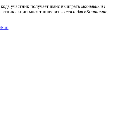
3 кода участник получает шанс выиграть
мобильный i-
участник акции может получить
голоса для вКонтакте,
sk.ru
.