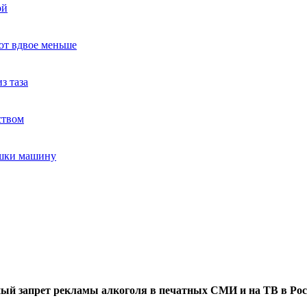
ой
ют вдвое меньше
з таза
ством
ушки машину
ый запрет рекламы алкоголя в печатных СМИ и на ТВ в Рос