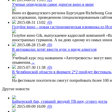
Ученые определили самое дорогое вино в мире
Вино из французского региона Бургундия Richebourg Grand
исследовании, проведенном специализированным сайтом 
2015-08-31 13:02
(0)
Голубое вино – новая гастрономическая изюминка из Ис
Голубое вино Gïk, выпускаемое кадисской компанией «Ba
иностранных гурманов. А на днях одному из самых инн
2015-08-28 15:49
(0)
В автошколах хотят ввести курс о вреде алкоголя
Учебный курс под названием «Автотрезвость» могут вве
опьянения.
→
2015-07-30 11:38
(0)
В Челябинской области в формате 2*2 пройдет фестивал
На фестивале посетители смогут попробовать более 100 н
Другие новости
Байкерский бар, ставший звездой ТВ-шоу, сгорел дотла
2015-09-09 16:09
(0)