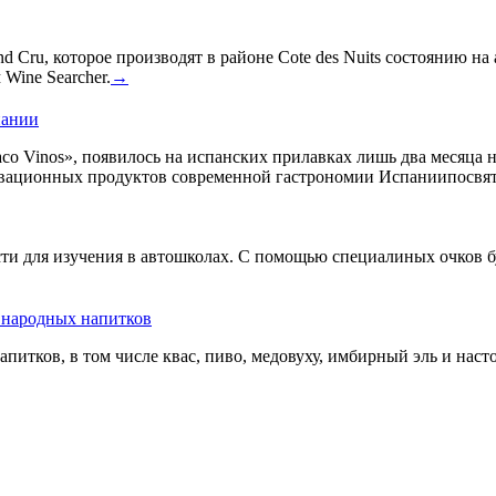
 Cru, которое производят в районе Cote des Nuits состоянию на
Wine Searcher.
→
пании
co Vinos», появилось на испанских прилавках лишь два месяца 
овационных продуктов современной гастрономии Испаниипосвят
сти для изучения в автошколах. С помощью специалиных очков б
ь народных напитков
апитков, в том числе квас, пиво, медовуху, имбирный эль и нас