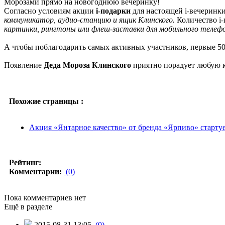
Морозами прямо на новогоднюю вечеринку!
Согласно условиям акции
i-подарки
для настоящей i-вечеринк
коммуникатор, аудио-станцию и ящик Клинского.
Количество i-
картинки, рингтоны или флеш-заставки для мобильного телеф
А чтобы поблагодарить самых активных участников, первые 5
Появление
Деда Мороза Клинского
приятно порадует любую к
Похожие страницы :
Акция «Янтарное качество» от бренда «Ярпиво» старту
Рейтинг:
Комментарии:
(0)
Пока комментариев нет
Ещё в разделе
2015-08-31 13:05
(0)