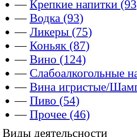
—
Крепкие напитки (93
—
Водка (93)
—
Ликеры (75)
—
Коньяк (87)
—
Вино (124)
—
Слабоалкогольные на
—
Вина игристые/Шамп
—
Пиво (54)
—
Прочее (46)
Виды деятельсности