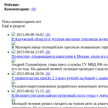
Рейтинг:
Комментарии:
(0)
Пока комментариев нет
Ещё в разделе
2015-09-09 16:02
(0)
В Калужской области в детском магазине торговали водк
В Малоярославце полицейские пресекли незаконную торг
2015-09-04 21:05
(0)
Подростки, отравившиеся алкоголем в Москве, пили его и
Андрей Галиакберов, глава пресс-службы ГУ МВД РФ по 
его из таза. На данный момент полиция проводит следств
2015-09-04 20:56
(0)
У правительства просят 2,3 млрд рублей на борьбу с пьян
Росалкогольрегулирование разработало концепцию антиа
2015-09-02 11:15
(0)
В Великоустюгском районе нетрезвый гость угнал у дев
Молодой человек решил съездить на чужом авто за алко
автомобиля. По подозрению в совершении преступления 