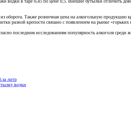
и водки в таре 0,45 по цене 0,5. Внешне бутылки отличить дов
ена из оборота. Также розничная цена на алкогольную продукцию к
апитки разной крепости связано с появлением на рынке «горьких
гласно последним исследованиям популярность алкоголя среди ж
.за литр
утылку водки