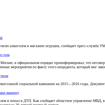
ой
овлю алкоголем в магазине игрушек, сообщает пресс-служба У
з таза
Москве, в официальном порядке проинформировал, что несовер
енные мероприятия по факту этого инцидента, который мог зако
ством
лкогольной социальной кампании на 2015—2016 годы. Документ 
ушки машину
голем и попал в ДТП. Как сообщает областное управление МВД, 
задержан 20-летний местный житель.
→