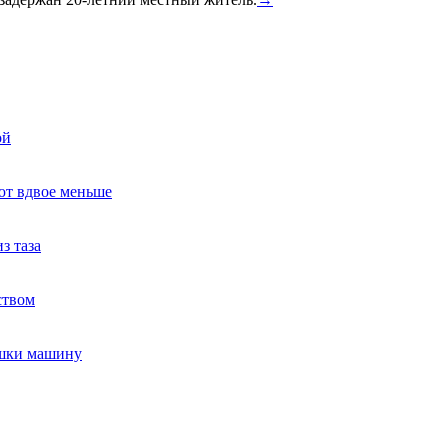
ой
ют вдвое меньше
з таза
ством
ушки машину