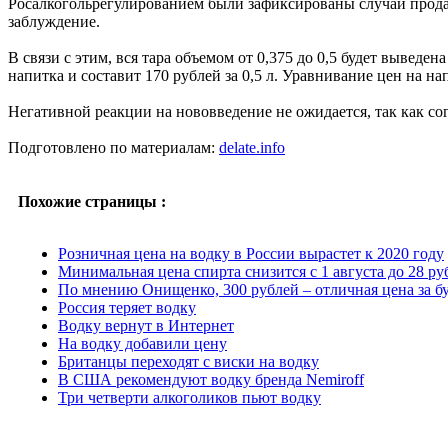
Росалкогольрегулированием были зафиксированы случаи продаж
заблуждение.
В связи с этим, вся тара объемом от 0,375 до 0,5 будет вывед
напитка и составит 170 рублей за 0,5 л. Уравнивание цен на н
Негативной реакции на нововведение не ожидается, так как со
Подготовлено по материалам:
delate.info
Похожие страницы :
Розничная цена на водку в России вырастет к 2020 году
Минимальная цена спирта снизится с 1 августа до 28 руб
По мнению Онищенко, 300 рублей – отличная цена за б
Россия теряет водку
Водку вернут в Интернет
На водку добавили цену
Британцы переходят с виски на водку
В США рекомендуют водку бренда Nemiroff
Три четверти алкоголиков пьют водку