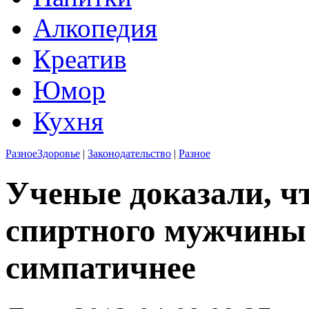
Алкопедия
Креатив
Юмор
Кухня
Разное
Здоровье
|
Законодательство
|
Разное
Ученые доказали, ч
спиртного мужчины
симпатичнее