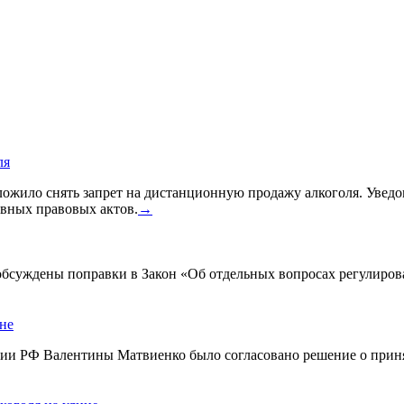
ля
жило снять запрет на дистанционную продажу алкоголя. Уведом
вных правовых актов.
→
 обсуждены поправки в Закон «Об отдельных вопросах регулиро
ине
ации РФ Валентины Матвиенко было согласовано решение о прин