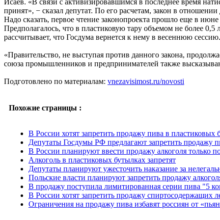
Исаев. «В связи с активизировавшимся в последнее время нати
принят», − сказал депутат. По его расчетам, закон в отношении
Надо сказать, первое чтение законопроекта прошло еще в июне
Предполагалось, что в пластиковую тару объемом не более 0,5
рассчитывает, что Госдума вернется к нему в весеннюю сессию
«Правительство, не выступая против данного закона, продолжа
союза промышленников и предпринимателей также высказываю
Подготовлено по материалам:
vnezavisimost.ru/novosti
Похожие страницы :
В России хотят запретить продажу пива в пластиковых 
Депутаты Госдумы РФ предлагают запретить продажу п
В России планируют ввести продажу алкоголя только п
Алкоголь в пластиковых бутылках запретят
Депутаты планируют ужесточить наказание за нелегаль
Польские власти планируют запретить продажу алкогол
В продажу поступила лимитированная серии пива "5 к
В России хотят запретить продажу спиртосодержащих л
Ограничения на продажу пива избавят россиян от «пья