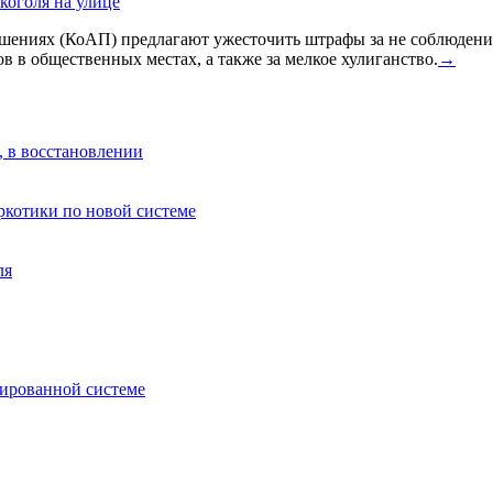
коголя на улице
ениях (КоАП) предлагают ужесточить штрафы за не соблюдения
в в общественных местах, а также за мелкое хулиганство.
→
, в восстановлении
аркотики по новой системе
ля
зированной системе