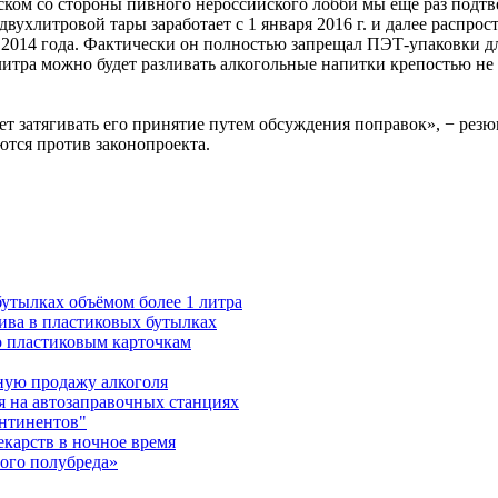
ском со стороны пивного нероссийского лобби мы еще раз подтв
 двухлитровой тары заработает с 1 января 2016 г. и далее распро
 2014 года. Фактически он полностью запрещал ПЭТ-упаковки дл
 литра можно будет разливать алкогольные напитки крепостью не
.
ет затягивать его принятие путем обсуждения поправок», − рез
тся против законопроекта.
бутылках объёмом более 1 литра
ива в пластиковых бутылках
о пластиковым карточкам
ную продажу алкоголя
я на автозаправочных станциях
онтинентов"
екарств в ночное время
ного полубреда»