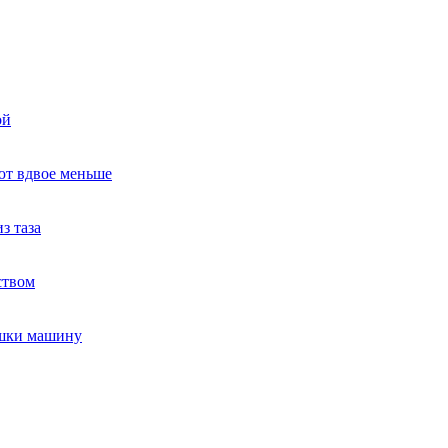
ой
ют вдвое меньше
з таза
ством
ушки машину