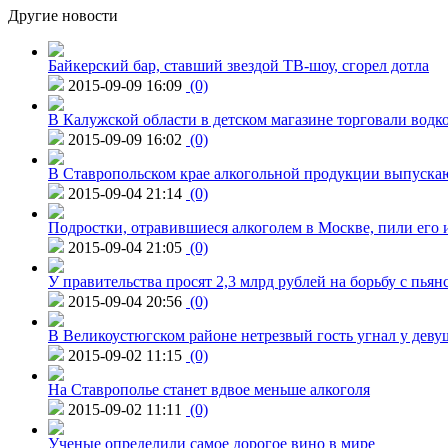
Другие новости
Байкерский бар, ставший звездой ТВ-шоу, сгорел дотла
2015-09-09 16:09
(0)
В Калужской области в детском магазине торговали водк
2015-09-09 16:02
(0)
В Ставропольском крае алкогольной продукции выпуска
2015-09-04 21:14
(0)
Подростки, отравившиеся алкоголем в Москве, пили его и
2015-09-04 21:05
(0)
У правительства просят 2,3 млрд рублей на борьбу с пьян
2015-09-04 20:56
(0)
В Великоустюгском районе нетрезвый гость угнал у дев
2015-09-02 11:15
(0)
На Ставрополье станет вдвое меньше алкоголя
2015-09-02 11:11
(0)
Ученые определили самое дорогое вино в мире