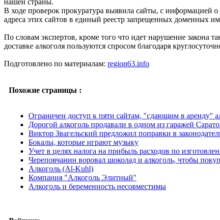
нашей страны.
В ходе проверок прокуратура выявила сайты, с информацией о
адреса этих сайтов в единый реестр запрещенных доменных име
По словам экспертов, кроме того что идет нарушение закона та
доставке алкоголя пользуются спросом благодаря круглосуточно
Подготовлено по материалам:
region63.info
Похожие страницы :
Ограничен доступ к пяти сайтам, "сдающим в аренду" а
Дорогой алкоголь продавали в одном из гаражей Сарато
Виктор Звагельский предложил поправки в законодатель
Бокалы, которые играют музыку
Учет в целях налога на прибыль расходов по изготовле
Череповчанин воровал шоколад и алкоголь, чтобы покуп
Алкоголь (Al-Kuhl)
Компания "Алкоголь Элитный"
Алкоголь и беременность несовместимы