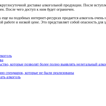
 круглосуточной доставке алкогольной продукции. После вступл
н. После чего доступ к ним будет ограничен.
к еще на подобных интернет-ресурсах продается алкоголь очень н
й работе и низкой цене. Это представляет собой опасность для 
лкоголь
ва
ство, которые позволят более полно выявлять нелегальный алко
нию спецмарок, которые не были реализованы
ать алкоголь