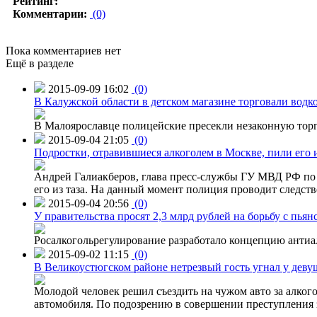
Рейтинг:
Комментарии:
(0)
Пока комментариев нет
Ещё в разделе
2015-09-09 16:02
(0)
В Калужской области в детском магазине торговали водк
В Малоярославце полицейские пресекли незаконную торг
2015-09-04 21:05
(0)
Подростки, отравившиеся алкоголем в Москве, пили его и
Андрей Галиакберов, глава пресс-службы ГУ МВД РФ по 
его из таза. На данный момент полиция проводит следств
2015-09-04 20:56
(0)
У правительства просят 2,3 млрд рублей на борьбу с пьян
Росалкогольрегулирование разработало концепцию антиа
2015-09-02 11:15
(0)
В Великоустюгском районе нетрезвый гость угнал у дев
Молодой человек решил съездить на чужом авто за алко
автомобиля. По подозрению в совершении преступления 