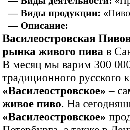
— Виды деятельности:
«Пр
— Виды продукции:
«Пиво
— Описание:
Василеостровская Пиво
рынка живого пива
в Са
В месяц мы варим 300 000
традиционного русского к
«Василеостровское»
– са
живое пиво
. На сегодня
«Василеостровское»
прод
Петербурга, а также в Лен