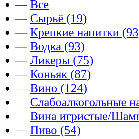
—
Все
—
Сырьё (19)
—
Крепкие напитки (93
—
Водка (93)
—
Ликеры (75)
—
Коньяк (87)
—
Вино (124)
—
Слабоалкогольные на
—
Вина игристые/Шамп
—
Пиво (54)