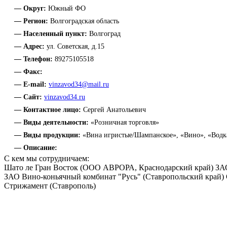
— Округ:
Южный ФО
— Регион:
Волгоградская область
— Населенный пункт:
Волгоград
— Адрес:
ул. Советская, д.15
— Телефон:
89275105518
— Факс:
— E-mail:
vinzavod34@mail.ru
— Сайт:
vinzavod34.ru
— Контактное лицо:
Сергей Анатольевич
— Виды деятельности:
«Розничная торговля»
— Виды продукции:
«Вина игристые/Шампанское», «Вино», «Водка
— Описание:
С кем мы сотрудничаем:
Шато ле Гран Восток (ООО АВРОРА, Краснодарский край) ЗАО
ЗАО Вино-коньячный комбинат "Русь" (Ставропольский край) 
Стрижамент (Ставрополь)