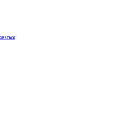
оваться
!