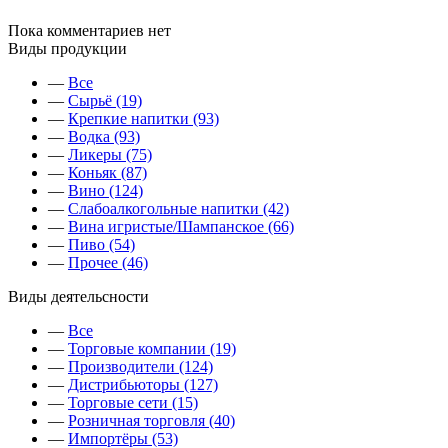
Пока комментариев нет
Виды продукции
—
Все
—
Сырьё (19)
—
Крепкие напитки (93)
—
Водка (93)
—
Ликеры (75)
—
Коньяк (87)
—
Вино (124)
—
Слабоалкогольные напитки (42)
—
Вина игристые/Шампанское (66)
—
Пиво (54)
—
Прочее (46)
Виды деятельсности
—
Все
—
Торговые компании (19)
—
Производители (124)
—
Дистрибьюторы (127)
—
Торговые сети (15)
—
Розничная торговля (40)
—
Импортёры (53)