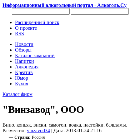
Информационный алкогольный портал - Алкоголь.Су
Расширенный поиск
О проекте
RSS
Новости
Обзоры
Каталог компаний
Напитки
Алкопедия
Креатив
Юмор
Кухня
Каталог фирм
"Винзавод", ООО
Вино, коньяк, виски, самогон, водка, настойки, бальзамы.
Разместил:
vinzavod34
| Дата: 2013-01-24 21:16
— Страна:
Россия