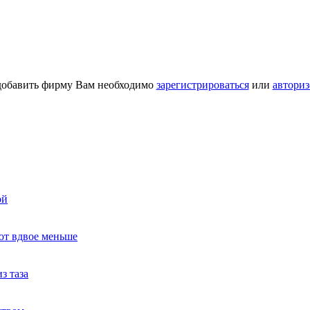
добавить фирму Вам необходимо
зарегистрироваться
или
авториз
ой
ют вдвое меньше
з таза