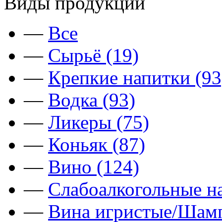
Виды продукции
—
Все
—
Сырьё (19)
—
Крепкие напитки (93
—
Водка (93)
—
Ликеры (75)
—
Коньяк (87)
—
Вино (124)
—
Слабоалкогольные на
—
Вина игристые/Шамп