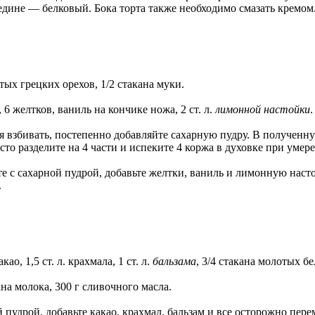
едине — белковый. Бока торта также необходимо смазать кремом.
отых грецких орехов, 1/2 стакана муки.
 6 желтков, ваниль на кончике ножа, 2 ст. л.
лимонной настойки
.
я взбивать, постепенно добавляйте сахарную пудру. В полученну
то разделите на 4 части и испеките 4 коржа в духовке при умер
те с сахарной пудрой, добавьте желтки, ваниль и лимонную наст
.
ао, 1,5 ст. л. крахмала, 1 ст. л.
бальзама
, 3/4 стакана молотых б
акана молока, 300 г сливочного масла.
й пудрой, добавьте какао, крахмал, бальзам и все осторожно пе