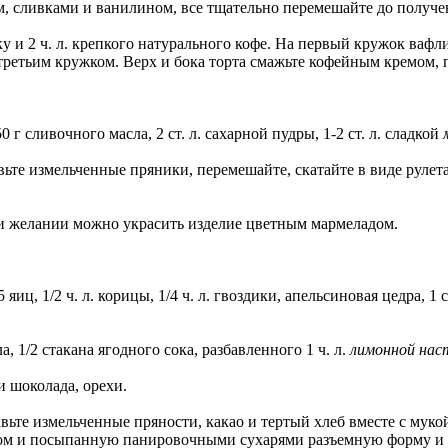
м, сливками и ванилином, все тщательно перемешайте до получе
йку и 2 ч. л. крепкого натурального кофе. На первый кружок ва
третьим кружком. Верх и бока торта смажьте кофейным кремом, 
 г сливочного масла, 2 ст. л. сахарной пудры, 1-2 ст. л. сладкой
вьте измельченные пряники, перемешайте, скатайте в виде рулет
При желании можно украсить изделие цветным мармеладом.
 5 яиц, 1/2 ч. л. корицы, 1/4 ч. л. гвоздики, апельсиновая цедра,
, 1/2 стакана ягодного сока, разбавленного 1 ч. л.
лимонной нас
и шоколада, орехи.
вьте измельченные пряности, какао и тертый хлеб вместе с муко
ом и посыпанную панировочными сухарями разъемную форму и в