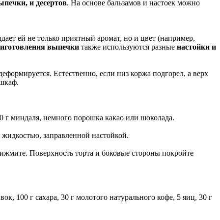
ыпечки, и десертов
. На основе бальзамов и настоек можно
идает ей не только приятный аромат, но и цвет (например,
иготовления выпечки
также используются разные
настойки и
деформируется. Естественно, если низ коржа подгорел, а верх
 шкаф.
50 г миндаля, немного порошка какао или шоколада.
 жидкостью, заправленной настойкой.
прижмите. Поверхность торта и боковые стороны покройте
ок, 100 г сахара, 30 г молотого натурального кофе, 5 яиц, 30 г