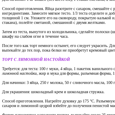
Способ приготовления. Яйца разотрите с сахаром, смешайте с
ингредиентами. Замесите мягкое тесто. 1/3 теста отделите и доб
толщиной 1 см. Уложите его на сковороду, покрытую калькой и
стакана), полейте сметаной, смешанной с двумя желтками.
Затем из теста, вынутого из холодильника, сделайте полоски (
шкафу на слабом огне в течение часа.
После того как торт немного остынет, его следует украсить. Дл
выпекайте до тех пор, пока белки не приобретут кремовый цвет
ТОРТ С ЛИМОННОЙ НАСТОЙКОЙ
Требуется: для теста: 100 г муки, 4 яйца, 1 пакетик ванильного с
лимонной настойки
, жир и мука для формы, разъемная форма, 
Для начинки: 3 яйца, 250 г молока, 50 г сливочного масла, 100
Для украшения: шоколадный крем и шоколадная стружка.
Способ приготовления. Нагрейте духовку до 175 °C. Разъемную
сахаром и лимонной цедрой взбейте до получения пенистой мас
Форму равномерно наполните тестом, выпекайте около 25 минут