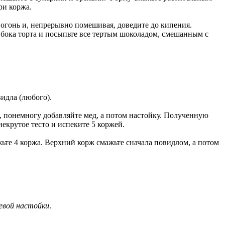
ри коржа.
й огонь и, непрерывно помешивая, доведите до кипения.
 бока торта и посыпьте все тертым шоколадом, смешанным с
видла (любого).
ь, понемногу добавляйте мед, а потом настойку. Полученную
екрутое тесто и испеките 5 коржей.
жьте 4 коржа. Верхний корж смажьте сначала повидлом, а потом
евой настойки
.