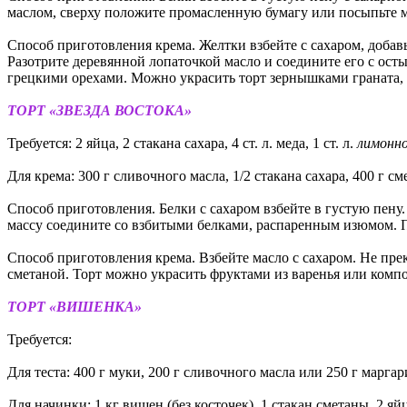
маслом, сверху положите промасленную бумагу или посыпьте м
Способ приготовления крема. Желтки взбейте с сахаром, добав
Разотрите деревянной лопаточкой масло и соедините его с ос
грецкими орехами. Можно украсить торт зернышками граната,
ТОРТ «ЗВЕЗДА ВОСТОКА»
Требуется: 2 яйца, 2 стакана сахара, 4 ст. л. меда, 1 ст. л.
лимонн
Для крема: 300 г сливочного масла, 1/2 стакана сахара, 400 г с
Способ приготовления. Белки с сахаром взбейте в густую пену
массу соедините со взбитыми белками, распаренным изюмом. По
Способ приготовления крема. Взбейте масло с сахаром. Не прек
сметаной. Торт можно украсить фруктами из варенья или компо
ТОРТ «ВИШЕНКА»
Требуется:
Для теста: 400 г муки, 200 г сливочного масла или 250 г маргарина
Для начинки: 1 кг вишен (без косточек), 1 стакан сметаны, 2 яй