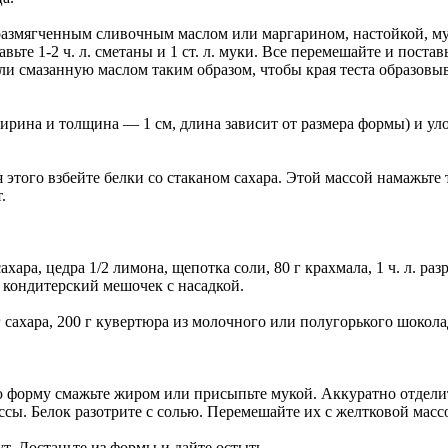
 размягченным сливочным маслом или маргарином, настойкой, му
авьте 1-2 ч. л. сметаны и 1 ст. л. муки. Все перемешайте и поста
ли смазанную маслом таким образом, чтобы края теста образовы
ширина и толщина — 1 см, длина зависит от размера формы) и ул
я этого взбейте белки со стаканом сахара. Этой массой намажьте 
.
ахара, цедра 1/2 лимона, щепотка соли, 80 г крахмала, 1 ч. л. раз
1 кондитерский мешочек с насадкой.
 г сахара, 200 г кувертюра из молочного или полугорького шокола
 форму смажьте жиром или присыпьте мукой. Аккуратно отделите
сы. Белок разотрите с солью. Перемешайте их с желтковой массо
. Достаньте из формы и дайте остыть.