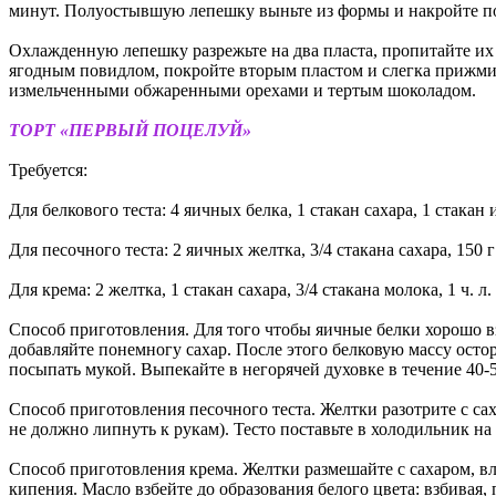
минут. Полуостывшую лепешку выньте из формы и накройте п
Охлажденную лепешку разрежьте на два пласта, пропитайте их
ягодным повидлом, покройте вторым пластом и слегка прижмит
измельченными обжаренными орехами и тертым шоколадом.
ТОРТ «ПЕРВЫЙ ПОЦЕЛУЙ»
Требуется:
Для белкового теста: 4 яичных белка, 1 стакан сахара, 1 стака
Для песочного теста: 2 яичных желтка, 3/4 стакана сахара, 150 г
Для крема: 2 желтка, 1 стакан сахара, 3/4 стакана молока, 1 ч. л.
Способ приготовления. Для того чтобы яичные белки хорошо вз
добавляйте понемногу сахар. После этого белковую массу осто
посыпать мукой. Выпекайте в негорячей духовке в течение 40-
Способ приготовления песочного теста. Желтки разотрите с сах
не должно липнуть к рукам). Тесто поставьте в холодильник на
Способ приготовления крема. Желтки размешайте с сахаром, вл
кипения. Масло взбейте до образования белого цвета: взбива