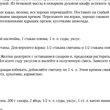
укой. Из белковой массы в нежарком духовом шкафу испеките т
ьте какао, молоко, все хорошо перемешайте. Поставьте на слабы
тывшим заварным кремом. Переложите им коржи, хорошо смажьте
 половинками ядрышек орехов, кусочками шоколада.
ой настойки
, 1 стакан изюма, 1 ч. л. соды, уксус.
метаны. Для верхнего коржа: 1/2 стакана сметаны и 1/2 стакана по
. Желтки разотрите с оставшимся сахаром и, продолжая растират
гасите соду уксусом и вылейте в полученную смесь. Замесите н
ращая взбивать, добавляйте сметану по 1 ч. л. Этим кремом сма
та, цукатами, карамелью.
, 200 г сахара, 2 яйца, 1/2 ч. л. соды, уксус, 1 ст. л. капли
вишн
ца.