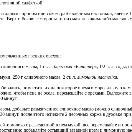
олотняной салфеткой.
 ягодным сиропом или соком, разбавленным настойкой, влейте 1 
е. Верх и боковые стороны торта смажьте каким-либо масляным
н измельченных грецких орехов;
 сливочного масла, 1 ст. л.
бальзама «Биттнер»
, 1/2 ч. л. соды,
 муки, 250 г сливочного масла, 2 ст. л.
лимонной настойки
.
бивались, поместите их на некоторое время в морозильную камер
рожно, чтобы пена не осела, перемешайте с орехами. Выложите 
50 минут.
аром, добавьте размягченное сливочное масло (можно сливочный 
 30 минут, после этого испеките 2 песочных коржа в духовке при
ейте молоко с разведенной в нем мукой, все перемешайте и пос
я, постепенно добавляйте остывший заварной крем и лимонную н