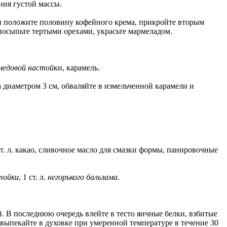
ния густой массы.
фли положите половину кофейного крема, прикройте вторым
посыпьте тертыми орехами, украсьте мармеладом.
медовой настой
ки, карамель.
а диаметром 3 см, обваляйте в измельченной карамели и
 1 ст. л. какао, сливочное масло для смазки формы, панировочные
тойки
, 1 ст. л.
негорького бальзама
.
й. В последнюю очередь влейте в тесто яичные белки, взбитые
ыпекайте в духовке при умеренной температуре в течение 30