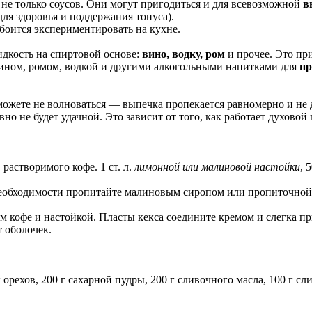
не только соусов. Они могут пригодиться и для всевозможной
в
для здоровья и поддержания тонуса).
 боится экспериментировать на кухне.
идкость на спиртовой основе:
вино, водку, ром
и прочее. Это пр
вином, ромом, водкой и другими алкогольными напитками для
пр
 можете не волноваться — выпечка пропекается равномерно и не 
вно не будет удачной. Это зависит от того, как работает духовой
 растворимого кофе. 1 ст. л.
лимонной или малиновой настойки
, 
 необходимости пропитайте малиновым сиропом или пропиточной
ым кофе и настойкой. Пласты кекса соедините кремом и слегка 
 оболочек.
рехов, 200 г сахарной пудры, 200 г сливочного масла, 100 г слив