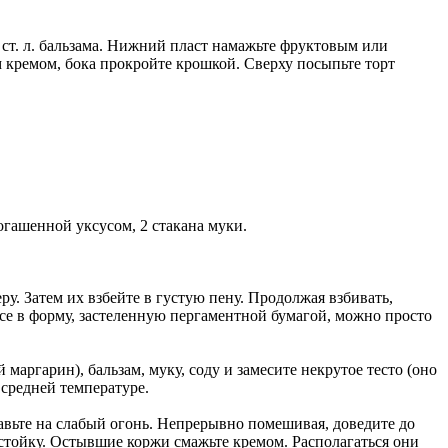
ст. л. бальзама. Нижний пласт намажьте фруктовым или
 кремом, бока прокройте крошкой. Сверху посыпьте торт
 погашенной уксусом, 2 стакана муки.
у. Затем их взбейте в густую пену. Продолжая взбивать,
все в форму, застеленную пергаментной бумагой, можно просто
маргарин), бальзам, муку, соду и замесите некрутое тесто (оно
 средней температуре.
тавьте на слабый огонь. Непрерывно помешивая, доведите до
астойку. Остывшие коржи смажьте кремом. Располагаться они