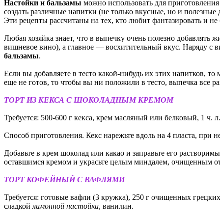
Настойки и бальзамы
можно использовать для приготовления 
создать различные напитки (не только вкусные, но и полезные 
Эти рецепты рассчитаны на тех, кто любит фантазировать и не
Любая хозяйка знает, что в выпечку очень полезно добавлять ж
вишневое вино), а главное — восхитительный вкус. Наряду с 
бальзамы
.
Если вы добавляете в тесто какой-нибудь их этих напитков, то
еще не готов, то чтобы вы ни положили в тесто, выпечка все ра
ТОРТ ИЗ КЕКСА С ШОКОЛАДНЫМ КРЕМОМ
Требуется: 500-600 г кекса, крем масляный или белковый, 1 ч. л.
Способ приготовления. Кекс нарежьте вдоль на 4 пласта, при
Добавьте в крем шоколад или какао и заправьте его растворим
оставшимся кремом и украсьте целым миндалем, очищенным от
ТОРТ КОФЕЙНЫЙ С ВАФЛЯМИ
Требуется: готовые вафли (3 кружка), 250 г очищенных грецких о
сладкой
лимонной настойки
, ванилин.