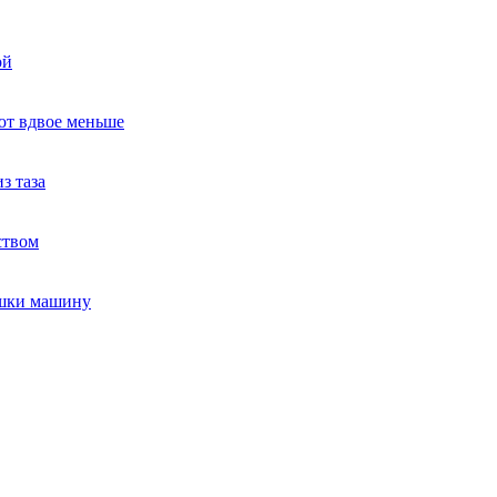
ой
ют вдвое меньше
з таза
ством
ушки машину