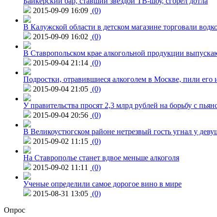
Байкерский бар, ставший звездой ТВ-шоу, сгорел дотла
2015-09-09 16:09
(0)
В Калужской области в детском магазине торговали водк
2015-09-09 16:02
(0)
В Ставропольском крае алкогольной продукции выпуска
2015-09-04 21:14
(0)
Подростки, отравившиеся алкоголем в Москве, пили его и
2015-09-04 21:05
(0)
У правительства просят 2,3 млрд рублей на борьбу с пьян
2015-09-04 20:56
(0)
В Великоустюгском районе нетрезвый гость угнал у дев
2015-09-02 11:15
(0)
На Ставрополье станет вдвое меньше алкоголя
2015-09-02 11:11
(0)
Ученые определили самое дорогое вино в мире
2015-08-31 13:05
(0)
Опрос