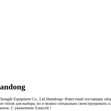
handong
Zhongde Equipment Co., Ltd.Shandong» Известный поставщик об
ие типов для выбора; но и можно специально сконструировать 
рынок. С уважением Алексей !