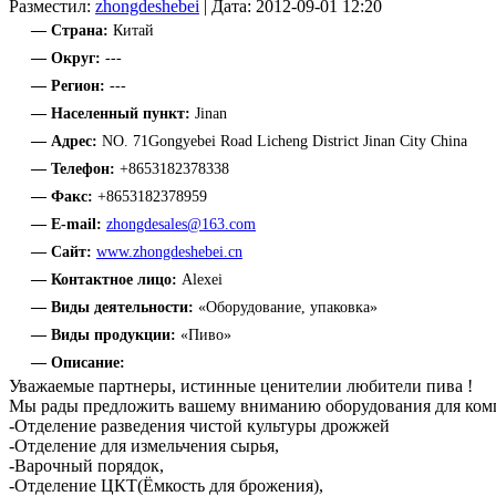
Разместил:
zhongdeshebei
| Дата: 2012-09-01 12:20
— Страна:
Китай
— Округ:
---
— Регион:
---
— Населенный пункт:
Jinan
— Адрес:
NO. 71Gongyebei Road Licheng District Jinan City China
— Телефон:
+8653182378338
— Факс:
+8653182378959
— E-mail:
zhongdesales@163.com
— Сайт:
www.zhongdeshebei.cn
— Контактное лицо:
Alexei
— Виды деятельности:
«Оборудование, упаковка»
— Виды продукции:
«Пиво»
— Описание:
Уважаемые партнеры, истинные ценителии любители пива !
Мы рады предложить вашему вниманию оборудования для комп
-Отделение разведения чистой культуры дрожжей
-Отделение для измельчения сырья,
-Варочный порядок,
-Отделение ЦКТ(Ёмкость для брожения),