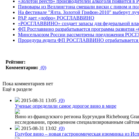
«Золотой реестр» производителей алкоголя появится в 
Пивовары из Веллингтона смешали виски с пивом и пол
На фестивале "Ялта. Золотой Грифон-2010" выберут луч
РАР дает «добро» РОСГЛАВВИНО
«РОСГЛАВВИНО» создает запасы для федеральной вла
ФП Росглаввино разрабатывается программа развития «
Минсельхозом России рассмотрены предложения РО
Процедура аудита ФП РОСГЛАВВИНО отрабатывается 
Рейтинг:
Комментарии:
(0)
Пока комментариев нет
Ещё в разделе
2015-08-31 13:05
(0)
Ученые определили самое дорогое вино в мире
Вино из французского региона Бургундия Richebourg Grand
исследовании, проведенном специализированным сайтом 
2015-08-31 13:02
(0)
Голубое вино – новая гастрономическая изюминка из Ис