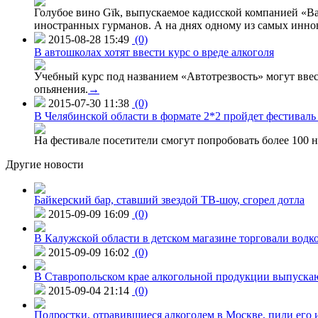
Голубое вино Gïk, выпускаемое кадисской компанией «Ba
иностранных гурманов. А на днях одному из самых инн
2015-08-28 15:49
(0)
В автошколах хотят ввести курс о вреде алкоголя
Учебный курс под названием «Автотрезвость» могут вве
опьянения.
→
2015-07-30 11:38
(0)
В Челябинской области в формате 2*2 пройдет фестивал
На фестивале посетители смогут попробовать более 100 н
Другие новости
Байкерский бар, ставший звездой ТВ-шоу, сгорел дотла
2015-09-09 16:09
(0)
В Калужской области в детском магазине торговали водк
2015-09-09 16:02
(0)
В Ставропольском крае алкогольной продукции выпуска
2015-09-04 21:14
(0)
Подростки, отравившиеся алкоголем в Москве, пили его и