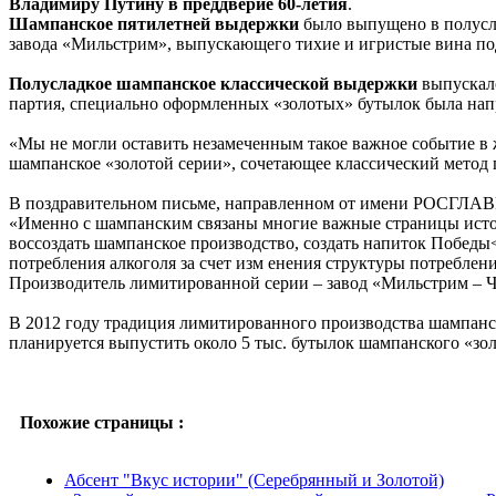
Владимиру Путину в преддверие 60-летия
.
Шампанское пятилетней выдержки
было выпущено в полусл
завода «Мильстрим», выпускающего тихие и игристые вина 
Полусладкое шампанское классической выдержки
выпускал
партия, специально оформленных «золотых» бутылок была нап
«Мы не могли оставить незамеченным такое важное событие 
шампанское «золотой серии», сочетающее классический метод 
В поздравительном письме, направленном от имени РОСГЛАВВ
«Именно с шампанским связаны многие важные страницы истор
воссоздать шампанское производство, создать напиток Побе
потребления алкоголя за счет изм енения структуры потреблени
Производитель лимитированной серии – завод «Мильстрим – 
В 2012 году традиция лимитированного производства шампан
планируется выпустить около 5 тыс. бутылок шампанского «зо
Похожие страницы :
Абсент "Вкус истории" (Серебрянный и Золотой)