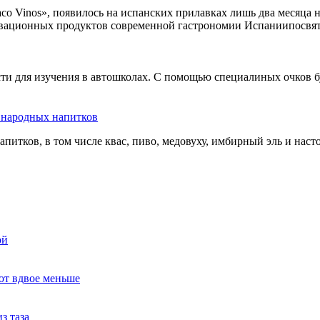
co Vinos», появилось на испанских прилавках лишь два месяца 
овационных продуктов современной гастрономии Испаниипосвят
сти для изучения в автошколах. С помощью специалиных очков б
ь народных напитков
апитков, в том числе квас, пиво, медовуху, имбирный эль и нас
ой
ют вдвое меньше
з таза