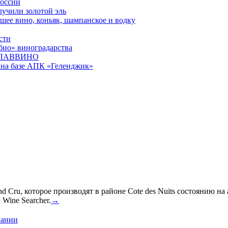
России
учили золотой эль
шее вино, коньяк, шампанское и водку
сти
био» виноградарства
СГЛАВВИНО
на базе АПК «Геленджик»
 Cru, которое производят в районе Cote des Nuits состоянию на
Wine Searcher.
→
пании