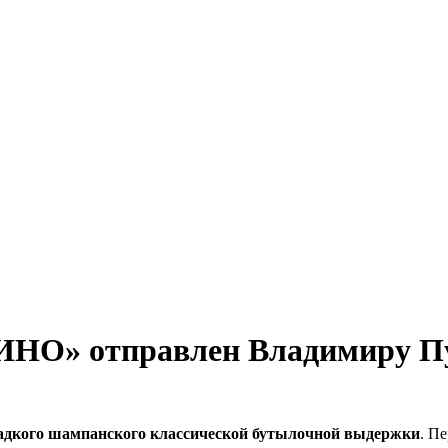
ИНО» отправлен Владимиру П
адкого шампанского классической бутылочной выдержки
. П