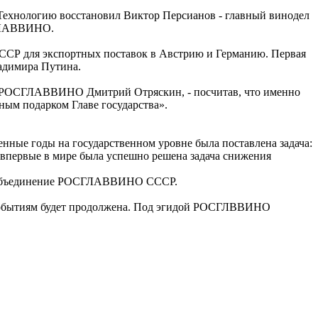
Технологию восстановил Виктор Персианов - главный винодел
СГЛАВВИНО.
ССР для экспортных поставок в Австрию и Германию. Первая
адимира Путина.
мы РОСГЛАВВИНО Дмитрий Отряскин, - посчитав, что именно
ным подарком Главе государства».
ные годы на государственном уровне была поставлена задача:
впервые в мире была успешно решена задача снижения
 в объединение РОСГЛАВВИНО СССР.
 событиям будет продолжена. Под эгидой РОСГЛВВИНО