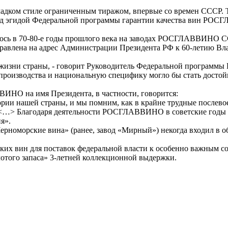
адком стиле ограниченным тиражом, впервые со времен СССР. 
под эгидой Федеральной программы гарантии качества вин РО
ось в 70-80-е годы прошлого века на заводах РОСГЛАВВИНО С
равлена на адрес Администрации Президента РФ к 60-летию Вл
в жизни страны, - говорит Руководитель Федеральной програм
производства и национальную специфику могло бы стать достой
ИНО на имя Президента, в частности, говорится:
ии нашей страны, и мы помним, как в крайне трудные послевоен
ды<…> Благодаря деятельности РОСГЛАВВИНО в советские годы 
я».
Черноморские вина» (ранее, завод «Мирный») некогда входил
ских вин для поставок федеральной власти к особенно важным
лотого запаса» 3-летней коллекционной выдержки.