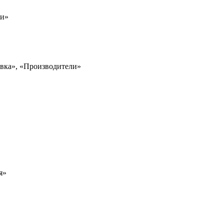
ли»
овка», «Производители»
я»