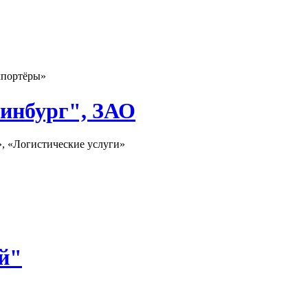
мпортёры»
инбург", ЗАО
», «Логистические услуги»
й"