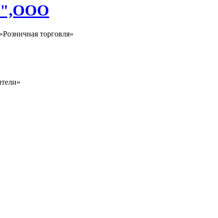
й",ООО
«Розничная торговля»
ители»