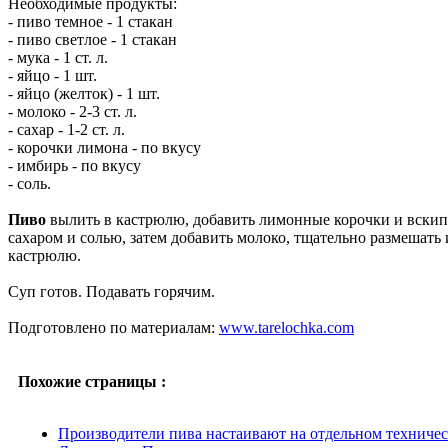
Необходимые продукты:
- пиво темное - 1 стакан
- пиво светлое - 1 стакан
- мука - 1 ст. л.
- яйцо - 1 шт.
- яйцо (желток) - 1 шт.
- молоко - 2-3 ст. л.
- сахар - 1-2 ст. л.
- корочки лимона - по вкусу
- имбирь - по вкусу
- соль.
Пиво
вылить в кастрюлю, добавить лимонные корочки и вскипя
сахаром и солью, затем добавить молоко, тщательно размешать 
кастрюлю.
Суп готов. Подавать горячим.
Подготовлено по материалам:
www.tarelochka.com
Похожие страницы :
Производители пива настаивают на отдельном техничес