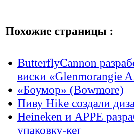
Похожие страницы :
ButterflyCannon разра
виски «Glenmorangie Ar
«Боумор» (Bowmore)
Пиву Hike создали диз
Heineken и APPE разр
упаковку-кег