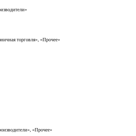
оизводители»
зничная торговля», «Прочее»
роизводители», «Прочее»