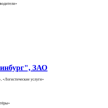
зводители»
инбург", ЗАО
», «Логистические услуги»
ртёры»