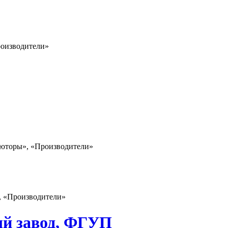
роизводители»
ьюторы», «Производители»
», «Производители»
ый завод, ФГУП