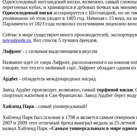
Односолодовый шотландский виски, возможно, самый сложный,
перегонных кубах, и хранящихся в дубовых бочках как миниму
Односолодовый виски
ассоциируется с Шотландией, но он та
упоминание об этом уходит в 1405 год. Начиная с 15 века, на
Парламента от 1823 года позволил получившим лицензию вино
Сейчас в мире существуют много производителей, экспортир
novostioede.ru
. Вот список 5 лучших брендов.
Лафроег
- с сильным выделяющимся вкусом
Название идет от озера Лафроег, расположенного на южном поб
говорят, что это его любимый сорт. Лафроег обладает одним и
Ардбег
- обладатель международных наград
Завод Ардбег производит, возможно, самый
торфяной виски
.
спиртных напитков в Сан-Франциско. Завод Ардбег берет воду 
Хайленд Парк
- самый универсальный!
Хайленд Парк был основан в 1798 и является самым северным 
2007 и 2009 этот отличный бренд выиграл медаль за 25-летн
назвал Хайленд Парк «
Самым универсальным в мире односо