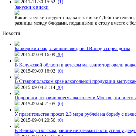
2011-11-30 15:52
(1)
Закуски к виски
Какие закуски следует подавать к виски? Действительно, 
разницы между блюдами, поданными к столу вместе с бе
Новости
Байкерский бар, ставший звездой ТВ-шоу, сгорел дотла
2015-09-09 16:09
(0)
В Калужской области в детском магазине торговали водк
2015-09-09 16:02
(0)
В Ставропольском крае алкогольной продукции выпуска
2015-09-04 21:14
(0)
Подростки, отравившиеся алкоголем в Москве, пили его и
2015-09-04 21:05
(0)
У правительства просят 2,3 млрд рублей на борьбу с пьян
2015-09-04 20:56
(0)
В Великоустюгском районе нетрезвый гость угнал у дев