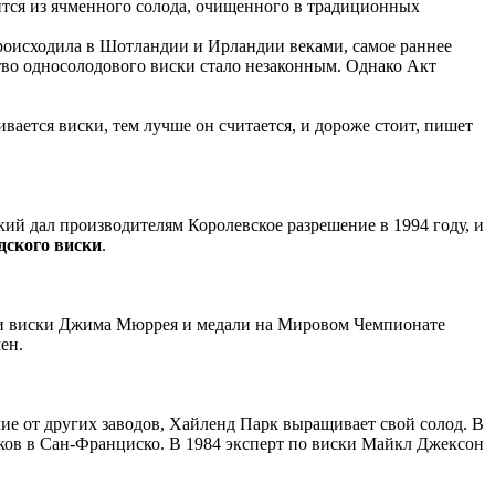
тся из ячменного солода, очищенного в традиционных
происходила в Шотландии и Ирландии веками, самое раннее
ство односолодового виски стало незаконным. Однако Акт
вается виски, тем лучше он считается, и дороже стоит, пишет
кий дал производителям Королевское разрешение в 1994 году, и
дского виски
.
ии виски Джима Мюррея и медали на Мировом Чемпионате
ен.
ие от других заводов, Хайленд Парк выращивает свой солод. В
ков в Сан-Франциско. В 1984 эксперт по виски Майкл Джексон