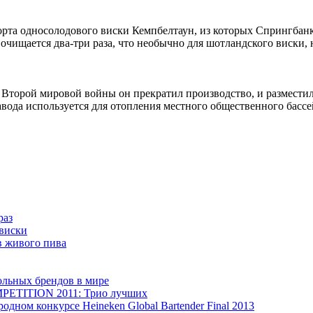
рта односолодового виски Кемпбелтаун, из которых Спрингбанк 
очищается два-три раза, что необычно для шотландского виски, 
я Второй мировой войны он прекратил производство, и разместил
завода используется для отопления местного общественного басс
раз
виски
в живого пива
льных брендов в мире
TITION 2011: Трио лучших
дном конкурсе Heineken Global Bartender Final 2013