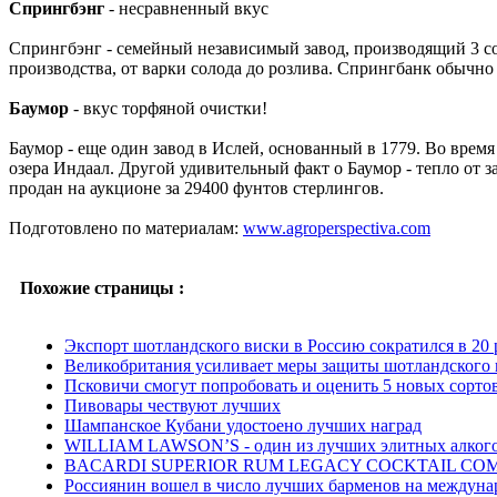
Спрингбэнг
- несравненный вкус
Спрингбэнг - семейный независимый завод, производящий 3 со
производства, от варки солода до розлива. Спрингбанк обычно 
Баумор
- вкус торфяной очистки!
Баумор - еще один завод в Ислей, основанный в 1779. Во врем
озера Индаал. Другой удивительный факт о Баумор - тепло от 
продан на аукционе за 29400 фунтов стерлингов.
Подготовлено по материалам:
www.agroperspectiva.com
Похожие страницы :
Экспорт шотландского виски в Россию сократился в 20 
Великобритания усиливает меры защиты шотландского 
Псковичи смогут попробовать и оценить 5 новых сорто
Пивовары чествуют лучших
Шампанское Кубани удостоено лучших наград
WILLIAM LAWSON’S - один из лучших элитных алкого
BACARDI SUPERIOR RUM LEGACY COCKTAIL COMPE
Россиянин вошел в число лучших барменов на междунаро