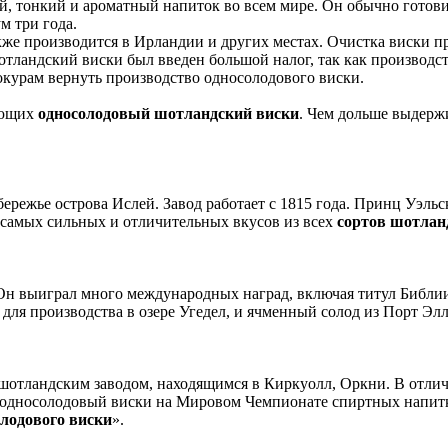
 тонкий и ароматный напиток во всем мире. Он обычно готови
м три года.
кже производится в Ирландии и других местах. Очистка виски 
 шотландский виски был введен большой налог, так как производ
курам вернуть производство односолодового виски.
ующих
односолодовый шотландский виски
. Чем дольше выдержи
ережье острова Ислей. Завод работает с 1815 года. Принц Уэльс
з самых сильных и отличительных вкусов из всех
сортов шотлан
 Он выиграл много международных наград, включая титул Библ
для производства в озере Угедел, и ячменный солод из Порт Элл
шотландским заводом, находящимся в Киркуолл, Оркни. В отлич
ий односолодовый виски на Мировом Чемпионате спиртных напит
лодового виски
».