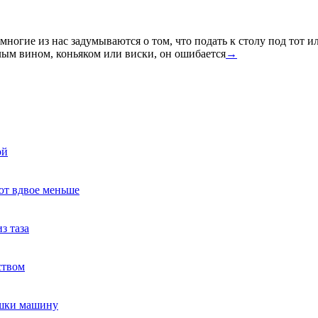
многие из нас задумываются о том, что подать к столу под тот и
лым вином, коньяком или виски, он ошибается
→
ой
ют вдвое меньше
з таза
ством
ушки машину