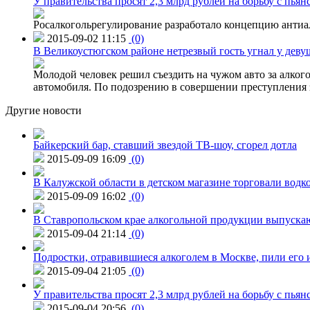
У правительства просят 2,3 млрд рублей на борьбу с пьян
Росалкогольрегулирование разработало концепцию антиа
2015-09-02 11:15
(0)
В Великоустюгском районе нетрезвый гость угнал у дев
Молодой человек решил съездить на чужом авто за алко
автомобиля. По подозрению в совершении преступления 
Другие новости
Байкерский бар, ставший звездой ТВ-шоу, сгорел дотла
2015-09-09 16:09
(0)
В Калужской области в детском магазине торговали водк
2015-09-09 16:02
(0)
В Ставропольском крае алкогольной продукции выпуска
2015-09-04 21:14
(0)
Подростки, отравившиеся алкоголем в Москве, пили его и
2015-09-04 21:05
(0)
У правительства просят 2,3 млрд рублей на борьбу с пьян
2015-09-04 20:56
(0)