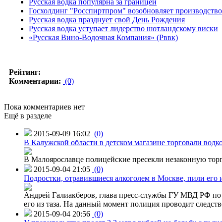
Русская водка популярна за границей
Госхолдинг "Росспиртпром" возобновляет производство 
Русская водка празднует свой День Рождения
Русская водка уступает лидерство шотландскому виски
«Русская Вино-Водочная Компания» (Рввк)
Рейтинг:
Комментарии:
(0)
Пока комментариев нет
Ещё в разделе
2015-09-09 16:02
(0)
В Калужской области в детском магазине торговали водк
В Малоярославце полицейские пресекли незаконную торг
2015-09-04 21:05
(0)
Подростки, отравившиеся алкоголем в Москве, пили его и
Андрей Галиакберов, глава пресс-службы ГУ МВД РФ по 
его из таза. На данный момент полиция проводит следств
2015-09-04 20:56
(0)