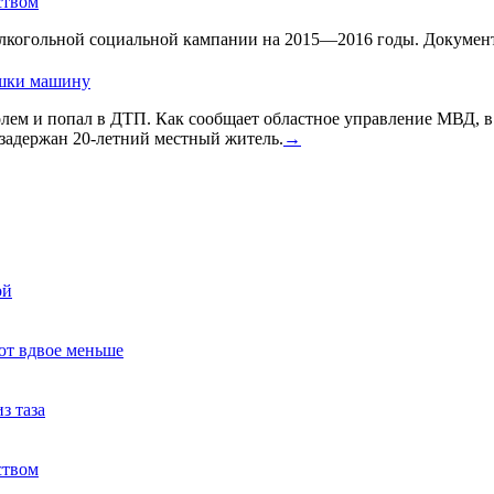
ством
лкогольной социальной кампании на 2015—2016 годы. Документ 
ушки машину
голем и попал в ДТП. Как сообщает областное управление МВД, 
задержан 20-летний местный житель.
→
ой
ют вдвое меньше
з таза
ством