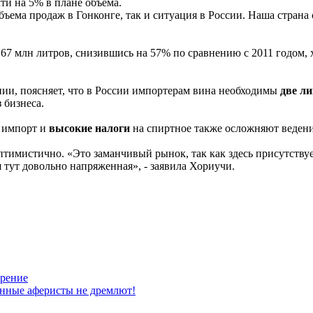
ти на 5% в плане объема.
бъема продаж в Гонконге, так и ситуация в России. Наша страна
7 млн литров, снизившись на 57% по сравнению с 2011 годом, х
ии, поясняет, что в России импортерам вина необходимы
две ли
 бизнеса.
 импорт и
высокие налоги
на спиртное также осложняют ведение
тимистично. «Это заманчивый рынок, так как здесь присутствуе
я тут довольно напряженная», - заявила Хориучи.
орение
нные аферисты не дремлют!