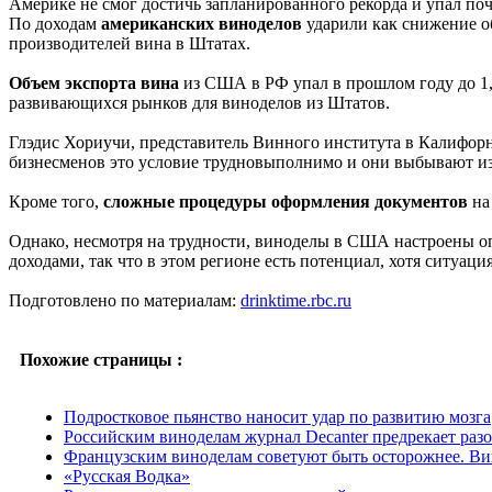
Америке не смог достичь запланированного рекорда и упал поч
По доходам
американских виноделов
ударили как снижение о
производителей вина в Штатах.
Объем экспорта вина
из США в РФ упал в прошлом году до 1,6
развивающихся рынков для виноделов из Штатов.
Глэдис Хориучи, представитель Винного института в Калифорн
бизнесменов это условие трудновыполнимо и они выбывают из
Кроме того,
сложные процедуры оформления документов
на
Однако, несмотря на трудности, виноделы в США настроены оп
доходами, так что в этом регионе есть потенциал, хотя ситуаци
Подготовлено по материалам:
drinktime.rbc.ru
Похожие страницы :
Подростковое пьянство наносит удар по развитию мозга
Российским виноделам журнал Decanter предрекает раз
Французским виноделам советуют быть осторожнее. Ви
«Русская Водка»