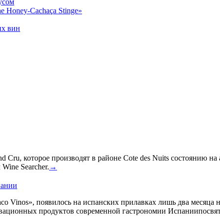
усом
e Honey-Cachaça Stinge»
их вин
 Cru, которое производят в районе Cote des Nuits состоянию на
Wine Searcher.
→
пании
co Vinos», появилось на испанских прилавках лишь два месяца 
овационных продуктов современной гастрономии Испаниипосвят