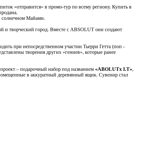
апиток «отправится» в промо-тур по всему региону. Купить в
продана.
 в солнечном Майами.
й и творческий город. Вместе с ABSOLUT они создают
одить при непосредственном участии Тьерри Гетта (поп -
дставлены творения других «гениев», которые ранее
 проект – подарочный набор под названием
«ABOLUTx I.T»
,
 помещенные в аккуратный деревянный ящик. Сувенир стал