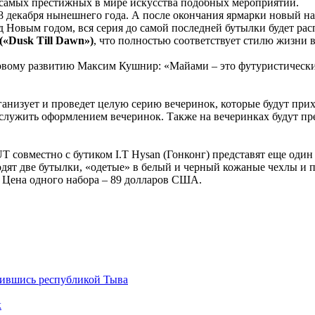
з самых престижных в мире искусства подобных мероприятий.
т 8 декабря нынешнего года. А после окончания ярмарки новый н
Новым годом, вся серия до самой последней бутылки будет рас
(«Dusk Till Dawn»)
, что полностью соответствует стилю жизни
вому развитию Максим Кушнир: «Майами – это футуристически
анизует и проведет целую серию вечеринок, которые будут прих
служить оформлением вечеринок. Также на вечеринках будут пре
овместно с бутиком I.T Hysan (Гонконг) представят еще один
дят две бутылки, «одетые» в белый и черный кожаные чехлы и
я. Цена одного набора – 89 долларов США.
вившись республикой Тыва
к