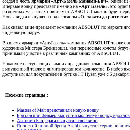
создал в честь
ярмарки «Арт-Базель Майами-Бич»
, одной и
Впервые водку представят именно на
«Арт-Базель»
, это буде
розничных магазинах новинку от ABSOLUT можно будет перед 
Новая водка выпущена под слоганом
«От заката до рассвета» 
Как сказал вице-президент компании ABSOLUT по маркетинго
«идеальную пару».
Во время ярмарки «Арт-Базель» компания
ABSOLUT
также орг
художника Мистера Брейнвоша), чьи переносные холсты будут 
принимали участие в различных кампаниях от ABSOLUT.
Накануне наступающих зимних праздников компания ABSOLUT с
выпущенный также в лимитированном количестве. В набор вхо
доступным для покупателей в бутике I.T Hysan уже с 5 декабр
Похожие страницы :
Masters of Malt представили новую водку
Британский фермер выпустил молочную водку, вдохно
Антонио Бандераса выпустил свое вино
Японский пивной бренд Asahi выпустил серию новино