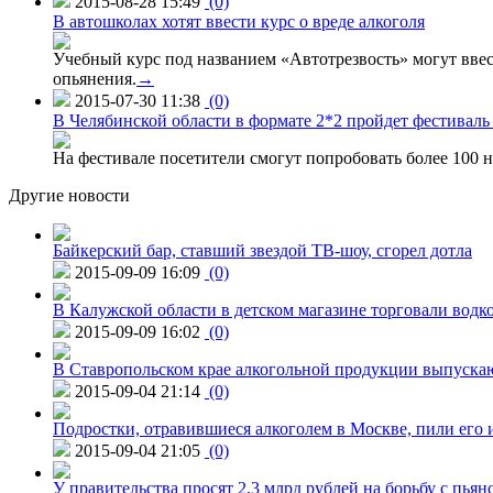
2015-08-28 15:49
(0)
В автошколах хотят ввести курс о вреде алкоголя
Учебный курс под названием «Автотрезвость» могут вве
опьянения.
→
2015-07-30 11:38
(0)
В Челябинской области в формате 2*2 пройдет фестивал
На фестивале посетители смогут попробовать более 100 н
Другие новости
Байкерский бар, ставший звездой ТВ-шоу, сгорел дотла
2015-09-09 16:09
(0)
В Калужской области в детском магазине торговали водк
2015-09-09 16:02
(0)
В Ставропольском крае алкогольной продукции выпуска
2015-09-04 21:14
(0)
Подростки, отравившиеся алкоголем в Москве, пили его и
2015-09-04 21:05
(0)
У правительства просят 2,3 млрд рублей на борьбу с пьян