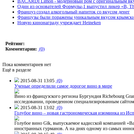
BACARDI Limon - модерновый ром с оригинальным вк
Один из основателей Формулы-1 выпустил ликер «B, Th
Француз создал алкогольный напиток со вкусом денег
Французы были поражены уникальным вкусом крымск
Новую кинонаграду учреждает Heineken
Рейтинг:
Комментарии:
(0)
Пока комментариев нет
Ещё в разделе
2015-08-31 13:05
(0)
Ученые определили самое дорогое вино в мире
Вино из французского региона Бургундия Richebourg Grand
исследовании, проведенном специализированным сайтом 
2015-08-31 13:02
(0)
Голубое вино – новая гастрономическая изюминка из Ис
Голубое вино Gïk, выпускаемое кадисской компанией «Ba
иностранных гурманов. А на днях одному из самых инн