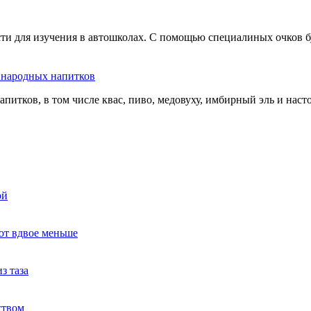
сти для изучения в автошколах. С помощью специалиных очков б
ь народных напитков
апитков, в том числе квас, пиво, медовуху, имбирный эль и нас
ой
ют вдвое меньше
з таза
ством