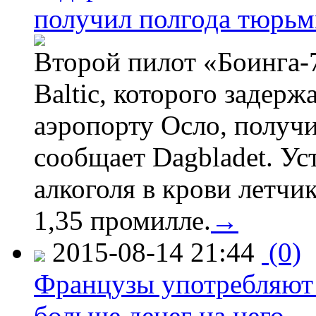
получил полгода тюрь
Второй пилот «Боинга-
Baltic, которого задер
аэропорту Осло, получ
сообщает Dagbladet. Ус
алкоголя в крови летчи
1,35 промилле.
→
2015-08-14 21:44
(0)
Французы употребляют 
больше денег на него