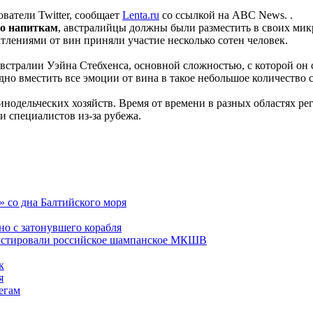
ватели Twitter, сообщает
Lenta.ru
со ссылкой на ABC News. .
по напиткам
, австралийцы должны были разместить в своих ми
тлениями от вин приняли участие несколько сотен человек.
встралии Уэйна Стебхенса, основной сложностью, с которой он 
но вместить все эмоции от вина в такое небольшое количество с
нодельческих хозяйств. Время от времени в разных областях ре
и специалистов из-за рубежа.
 со дна Балтийского моря
но с затонувшего корабля
густировали российское шампанское МКШВ
к
я
егам