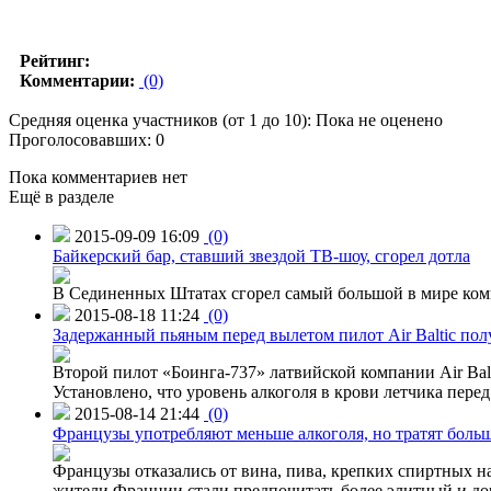
Рейтинг:
Комментарии:
(0)
Средняя оценка участников (от 1 до 10): Пока не оценено
Проголосовавших: 0
Пока комментариев нет
Ещё в разделе
2015-09-09 16:09
(0)
Байкерский бар, ставший звездой ТВ-шоу, сгорел дотла
В Сединенных Штатах сгорел самый большой в мире комп
2015-08-18 11:24
(0)
Задержанный пьяным перед вылетом пилот Air Baltic по
Второй пилот «Боинга-737» латвийской компании Air Balt
Установлено, что уровень алкоголя в крови летчика пере
2015-08-14 21:44
(0)
Французы употребляют меньше алкоголя, но тратят больш
Французы отказались от вина, пива, крепких спиртных на
жители Франции стали предпочитать более элитный и доро