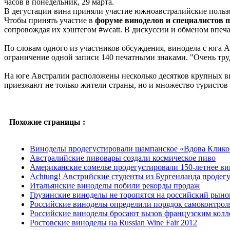
часов в понедельник, 29 марта.
В дегустации вина приняли участие южноавстралийские пользо
Чтобы принять участие в
форуме виноделов и специалистов 
сопровождая их хэштегом #wcatt. В дискуссии и обменом впеча
По словам одного из участников обсуждения, винодела с юга А
ограничение одной записи 140 печатными знаками. "Очень труд
На юге Австралии расположены несколько десятков крупных ви
приезжают не только жители страны, но и множество туристов 
Похожие страницы :
Виноделы продегустировали шампанское «Вдова Клико»
Австралийские пивовары создали космическое пиво
Американские сомелье продегустировали 150-летнее ви
Achtung! Австрийские студенты из Бургенланда проде
Итальянские виноделы побили рекорды продаж
Грузинские виноделы не торопятся на российский рыно
Российские виноделы определили порядок самоконтрол
Российские виноделы бросают вызов французским колл
Ростовские виноделы на Russian Wine Fair 2012