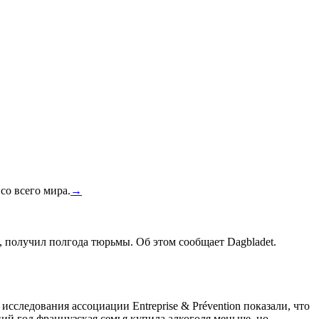
со всего мира.
→
, получил полгода тюрьмы. Об этом сообщает Dagbladet.
сследования ассоциации Entreprise & Prévention показали, что
ний год французская семья купила алкоголя меньше, но