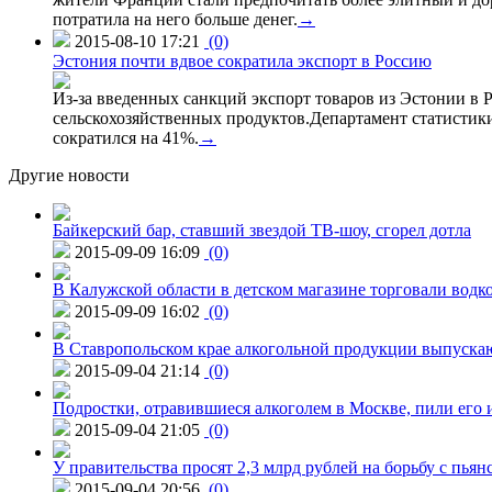
потратила на него больше денег.
→
2015-08-10 17:21
(0)
Эстония почти вдвое сократила экспорт в Россию
Из-за введенных санкций экспорт товаров из Эстонии в Р
сельскохозяйственных продуктов.Департамент статистики
сократился на 41%.
→
Другие новости
Байкерский бар, ставший звездой ТВ-шоу, сгорел дотла
2015-09-09 16:09
(0)
В Калужской области в детском магазине торговали водк
2015-09-09 16:02
(0)
В Ставропольском крае алкогольной продукции выпуска
2015-09-04 21:14
(0)
Подростки, отравившиеся алкоголем в Москве, пили его и
2015-09-04 21:05
(0)
У правительства просят 2,3 млрд рублей на борьбу с пьян
2015-09-04 20:56
(0)