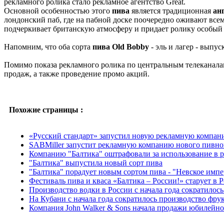
рекламного ролика стало рекламное агентство Great.
Основной особенностью этого
пива
является традиционная
ан
лондонский паб, где на пабной доске поочередно оживают вс
подчеркивает британскую атмосферу и придает ролику особый
Напомним, что оба сорта
пива Old Bobby
- эль и лагер - выпу
Помимо показа рекламного ролика по центральным телеканалам
продаж, а также проведение промо акций.
Похожие страницы :
«Русский стандарт» запустил новую рекламную компа
SABMiller запустит рекламную компанию нового пивно
Компанию "Балтика" оштрафовали за использование в 
"Балтика" выпустила новый сорт пива
"Балтика" порадует новым сортом пива - "Невское импе
Фестиваль пива и кваса «Балтика – России!» старует в 
Производство водки в России с начала года сократилос
На Кубани с начала года сократилось производство фру
Компания John Walker & Sons начала продажи юбилейно