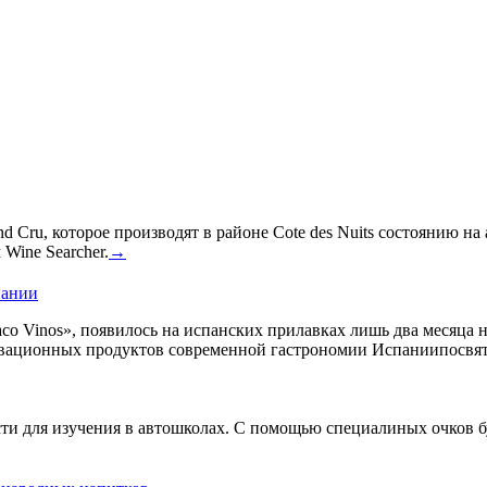
 Cru, которое производят в районе Cote des Nuits состоянию на
Wine Searcher.
→
пании
co Vinos», появилось на испанских прилавках лишь два месяца 
овационных продуктов современной гастрономии Испаниипосвят
сти для изучения в автошколах. С помощью специалиных очков б