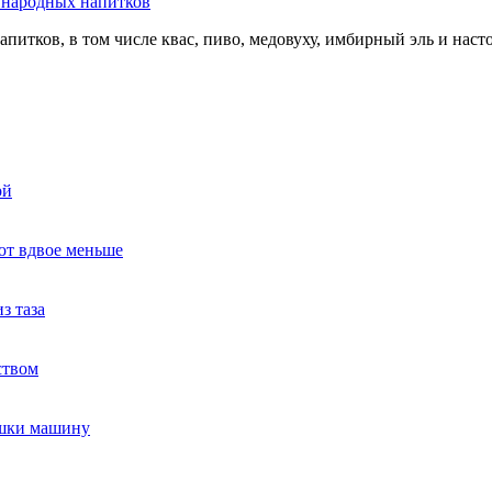
ь народных напитков
апитков, в том числе квас, пиво, медовуху, имбирный эль и нас
ой
ют вдвое меньше
з таза
ством
ушки машину