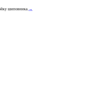
тойку шиповника.
→