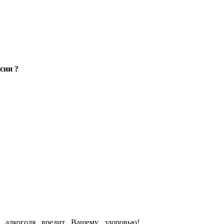
сии ?
е алкоголя вредит Вашему здоровью!