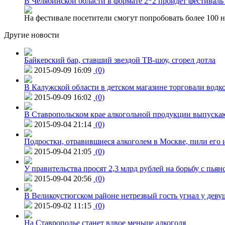
В Челябинской области в формате 2*2 пройдет фестивал
На фестивале посетители смогут попробовать более 100 н
Другие новости
Байкерский бар, ставший звездой ТВ-шоу, сгорел дотла
2015-09-09 16:09
(0)
В Калужской области в детском магазине торговали водк
2015-09-09 16:02
(0)
В Ставропольском крае алкогольной продукции выпуска
2015-09-04 21:14
(0)
Подростки, отравившиеся алкоголем в Москве, пили его и
2015-09-04 21:05
(0)
У правительства просят 2,3 млрд рублей на борьбу с пьян
2015-09-04 20:56
(0)
В Великоустюгском районе нетрезвый гость угнал у дев
2015-09-02 11:15
(0)
На Ставрополье станет вдвое меньше алкоголя