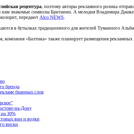
глийская рецептура
, поэтому авторы рекламного ролика отправ
ем нам знакомые символы Британии. А мелодия Владимира Дашке
 колорит, передают
Alco NEWS
.
скаются в бутылках традиционного для жителей Туманного Альбион
, компания «Балтика» также планирует размещения рекламных б
нию
го бренда
рекламе бранных слов
рское"
Ростове-на-Дону
ь на 30%
ктовых вин и водки
го виски