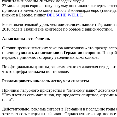
госпитализированы 26 тысяч молодых людей.
27 миллиардов евро - в такую сумму оценивают эксперты еже
приносит в немецкую казну всего 3,3 миллиарда евро (такие да
низких в Европе, пишет
DEUSCHE WELLE
.
Более значительный урон, чем
алкоголизм
, наносит Германии 
2010 года в Тюбингене конгрессе по борьбе с зависимостями.
Алкоголизм - это болезнь
С точки зрения немецких законов алкоголизм - это прежде всег
причине
уволить алкоголиков в Германии непросто
. По кра
нередко принимают сторону уволенных алкоголиков.
По официальным данным, зависимостью от алкоголя страдают 1
что эта цифра занижена почти вдвое.
Рекламировать алкоголь легче, чем сигареты
Причины пагубного пристрастия к "зеленому змию" довольно б
"Это плотная сеть магазинов, где продается спиртное, огромны
ночи".
Действительно, реклама сигарет в Германии в последние годы 
этот счет есть специальный закон. Однако купить спиртное вс