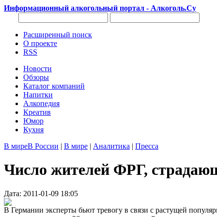
Информационный алкогольный портал - Алкоголь.Су
Расширенный поиск
О проекте
RSS
Новости
Обзоры
Каталог компаний
Напитки
Алкопедия
Креатив
Юмор
Кухня
В мире
В России
|
В мире
|
Аналитика
|
Пресса
Число жителей ФРГ, страдающ
Дата: 2011-01-09 18:05
В Германии эксперты бьют тревогу в связи с растущей популяр