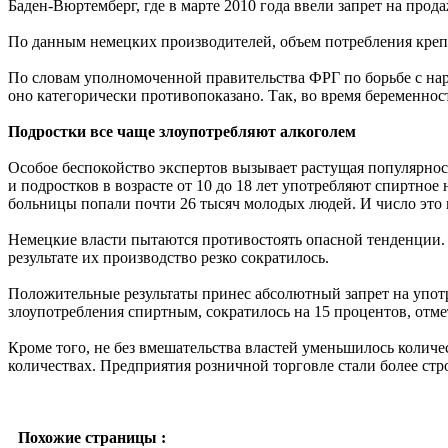
Баден-Вюртемберг, где в марте 2010 года ввели запрет на продаж
По данным немецких производителей, объем потребления крепког
По словам уполномоченной правительства ФРГ по борьбе с нар
оно категорически противопоказано. Так, во время беременнос
Подростки все чаще злоупотребляют алкоголем
Особое беспокойство экспертов вызывает растущая популярность
и подростков в возрасте от 10 до 18 лет употребляют спиртное
больницы попали почти 26 тысяч молодых людей. И число это 
Немецкие власти пытаются противостоять опасной тенденции. 
результате их производство резко сократилось.
Положительные результаты принес абсолютный запрет на употре
злоупотребления спиртным, сократилось на 15 процентов, отме
Кроме того, не без вмешательства властей уменьшилось колич
количествах. Предприятия розничной торговле стали более стр
Похожие страницы :