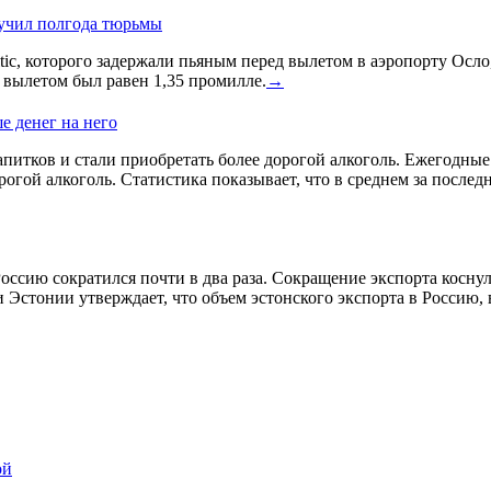
лучил полгода тюрьмы
ic, которого задержали пьяным перед вылетом в аэропорту Осло
д вылетом был равен 1,35 промилле.
→
е денег на него
питков и стали приобретать более дорогой алкоголь. Ежегодные и
гой алкоголь. Статистика показывает, что в среднем за послед
оссию сократился почти в два раза. Сокращение экспорта косну
 Эстонии утверждает, что объем эстонского экспорта в Россию,
ой