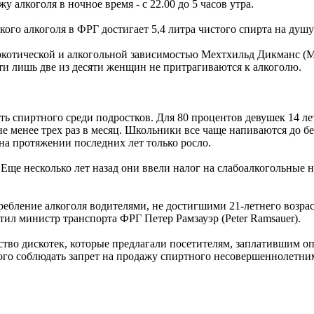
у алкоголя в ночное время - с 22.00 до 5 часов утра.
о алкоголя в ФРГ достигает 5,4 литра чистого спирта на душу н
котической и алкогольной зависимостью Мехтхильд Дикманс (Me
ти лишь две из десяти женщин не притрагиваются к алкоголю.
 спиртного среди подростков. Для 80 процентов девушек 14 лет 
 не менее трех раз в месяц. Школьники все чаще напиваются до б
на протяжении последних лет только росло.
Еще несколько лет назад они ввели налог на слабоалкогольные 
бление алкоголя водителями, не достигшими 21-летнего возраст
тил министр транспорта ФРГ Петер Рамзауэр (Peter Ramsauer).
ество дискотек, которые предлагали посетителям, заплатившим о
ого соблюдать запрет на продажу спиртного несовершеннолетним