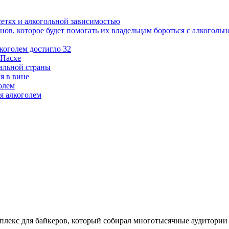
сетях и алкогольной зависимостью
в, которое будет помогать их владельцам бороться с алкоголь
коголем достигло 32
 Пасхе
альной страны
я в вине
олем
я алкоголем
лекс для байкеров, который собирал многотысячные аудитории 