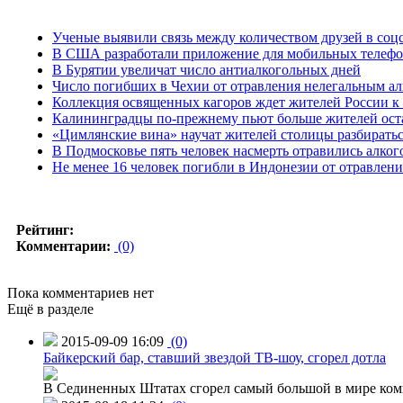
Ученые выявили связь между количеством друзей в соц
В США разработали приложение для мобильных телефоно
В Бурятии увеличат число антиалкогольных дней
Число погибших в Чехии от отравления нелегальным ал
Коллекция освященных кагоров ждет жителей России к
Калининградцы по-прежнему пьют больше жителей ост
«Цимлянские вина» научат жителей столицы разбиратьс
В Подмосковье пять человек насмерть отравились алког
Не менее 16 человек погибли в Индонезии от отравлени
Рейтинг:
Комментарии:
(0)
Пока комментариев нет
Ещё в разделе
2015-09-09 16:09
(0)
Байкерский бар, ставший звездой ТВ-шоу, сгорел дотла
В Сединенных Штатах сгорел самый большой в мире комп