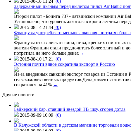
2015-08-18 11:24
(0)
Задержанный пьяным перед вылетом пилот Air Baltic по
Второй пилот «Боинга-737» латвийской компании Air Balt
Установлено, что уровень алкоголя в крови летчика пере
2015-08-14 21:44
(0)
Французы употребляют меньше алкоголя, но тратят больш
Французы отказались от вина, пива, крепких спиртных на
жители Франции стали предпочитать более элитный и доро
потратила на него больше денег.
→
2015-08-10 17:21
(0)
Эстония почти вдвое сократила экспорт в Россию
Из-за введенных санкций экспорт товаров из Эстонии в Р
сельскохозяйственных продуктов.Департамент статистики
сократился на 41%.
→
Другие новости
Байкерский бар, ставший звездой ТВ-шоу, сгорел дотла
2015-09-09 16:09
(0)
В Калужской области в детском магазине торговали водк
2015-09-09 16:02
(0)