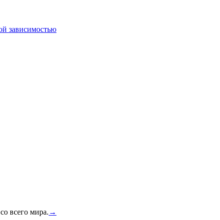
ной зависимостью
со всего мира.
→