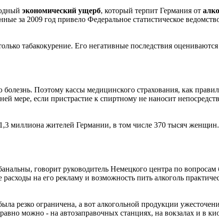
годный
экономический ущерб
, который терпит Германия от
алко
нные за 2009 год привело Федеральное статистическое ведомство
только табакокурение. Его негативные последствия оцениваются 
о болезнь. Поэтому кассы медицинского страхования, как правило
йней мере, если пристрастие к спиртному не наносит непосредст
,3 миллиона жителей Германии, в том числе 370 тысяч женщин.
анальны, говорит руководитель Немецкого центра по вопросам 
е расходы на его рекламу и возможность пить алкоголь практичес
была резко ограничена, а вот алкогольной продукции ужесточен
е равно можно - на автозаправочных станциях, на вокзалах и в 