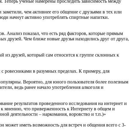
ля. Теперь ученые намерены проследить зависимость между
заметили, чем активнее его общение с друзьями в тех или
 люди начнут активно употреблять спиртные напитки.
в. Анализ показал, что есть ряд факторов, которые прямым
х друзей. Чем ближе новые друзья находились друг от друга,
й из друзей, который сам относится к группе склонных к
 с ровесниками в разумных пределах. К примеру, для
популярны. Вероятно, для юного пользователя более полезным
ители, ведь ранее начало употребления алкоголя и
ание результатов проведенного исследования на интернет и
ы к мнению, что приверженность к Интернету в общем и
ной деятельности – наркомания, воровство и т.п.)»
н может иметь возможность для встреч и общения всего с 3-