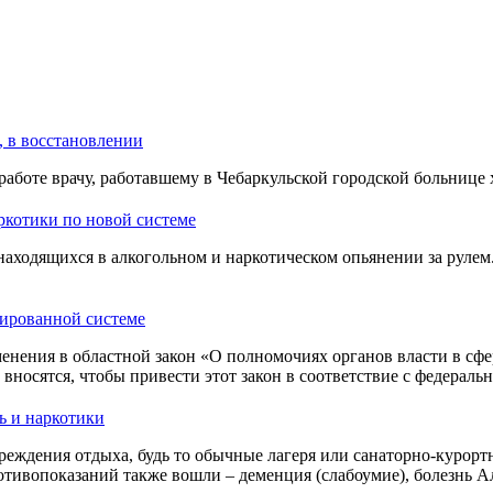
, в восстановлении
работе врачу, работавшему в Чебаркульской городской больнице
аркотики по новой системе
находящихся в алкогольном и наркотическом опьянении за рулем.
зированной системе
енения в областной закон «О полномочиях органов власти в сфе
носятся, чтобы привести этот закон в соответствие с федераль
ь и наркотики
реждения отдыха, будь то обычные лагеря или санаторно-курортн
отивопоказаний также вошли – деменция (слабоумие), болезнь 