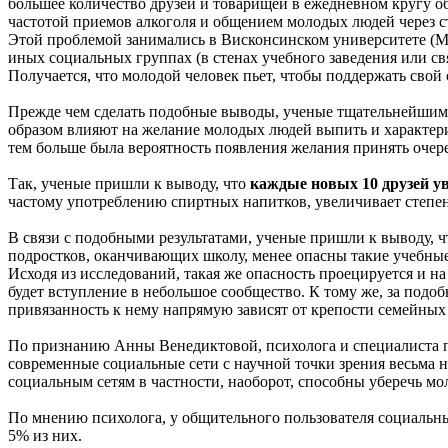
большее количество друзей и товарищей в ежедневном кругу о
частотой приемов алкоголя и общением молодых людей через с
Этой проблемой занимались в Висконсинском университете (Мэд
иных социальных группах (в стенах учебного заведения или св
Получается, что молодой человек пьет, чтобы поддержать свой
Прежде чем сделать подобные выводы, ученые тщательнейшим об
образом влияют на желание молодых людей выпить и характериз
тем больше была вероятность появления желания принять оче
Так, ученые пришли к выводу, что
каждые новых 10 друзей у
частому употреблению спиртных напитков, увеличивает степен
В связи с подобными результатами, ученые пришли к выводу, ч
подростков, оканчивающих школу, менее опасны такие учебные 
Исходя из исследований, такая же опасность проецируется и н
будет вступление в небольшое сообщество. К тому же, за подо
привязанность к нему напрямую зависят от крепости семейных 
По признанию Анны Венедиктовой, психолога и специалиста п
современные социальные сети с научной точки зрения весьма 
социальным сетям в частности, наоборот, способны уберечь мо
По мнению психолога, у общительного пользователя социальных
5% из них.