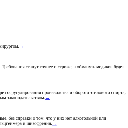
 хирургом.
→
 Требования станут точнее и строже, а обмануть медиков будет
ре госругулирования производства и оборота этилового спирта,
ным законодательством.
→
ые, без справки о том, что у них нет алкогольной или
Альцгеймера и шизофрения.
→