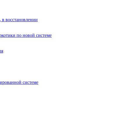
, в восстановлении
аркотики по новой системе
ля
зированной системе