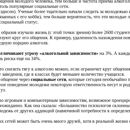
бщения молодого человека, тем больше и частота приема алкого
толь популярные социальные сети.
исон). Ученые более тщательно начали следить за молодежью и 
язанных с его хобби), тем больше вероятность, что эти молодые
 социальный статус.
разов изучали жизнь (с этой точки зрения) более 2600 студенто
уют круг его общения. К примеру, удаленность нахождения новы
редную порцию алкоголя.
величивают угрозу «алкогольной зависимости»
на 3%. А кажды
ь риска еще на 34%.
то снизить тягу к алкоголю можно, если ограничит круг общения
заведения, где в классах будет меньшее количество учащихся.
а общение через
социальные сети
, которые сегодня необычайно 
бное поведение молодежи некоторую ответственность несут и род
уз.
о игровым и компьютерным зависимостям, возможное проециров
неожиданно. Как она сказала: «Большинство психологов склонн
лодежь от других аддикций (навязчивой потребности к определен
 сетей может быть очень много друзей, хотя в реальной жизни о