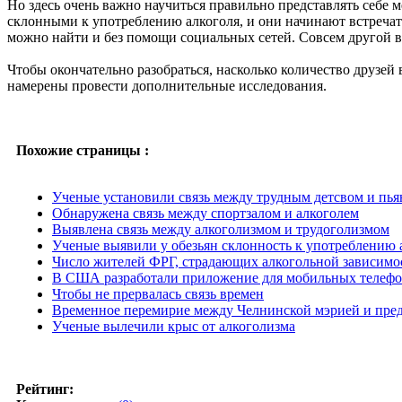
Но здесь очень важно научиться правильно представлять себе 
склонными к употреблению алкоголя, и они начинают встречать
можно найти и без помощи социальных сетей. Совсем другой в
Чтобы окончательно разобраться, насколько количество друзей 
намерены провести дополнительные исследования.
Похожие страницы :
Ученые установили связь между трудным детсвом и пь
Обнаружена связь между спортзалом и алкоголем
Выявлена связь между алкоголизмом и трудоголизмом
Ученые выявили у обезьян склонность к употреблению 
Число жителей ФРГ, страдающих алкогольной зависимост
В США разработали приложение для мобильных телефоно
Чтобы не прервалась связь времен
Временное перемирие между Челнинской мэрией и пре
Ученые вылечили крыс от алкоголизма
Рейтинг: