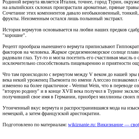
Родиной вермута является Италия, точнее, город Турин, окру
на альпийских склонах произрастали ароматные, пряные травы
Сочетание этих компонентов давало необыкновенный, тонкий, 
фрукты. Неизменным остался лишь полынный экстракт.
История вермутов основывается на любви наших предков сдаб
"хорошие".
Рецепт прообраза нынешнего вермута приписывают Гиппократу
факторов на человека. Жаркое средиземноморское солнце плави
радовали глаз. Тут-то и могла посетить его счастливая мысль 
исключительно способствовать пищеварению и приятности о
Что там происходило с вермутом между V веком до нашей эры (
века некий уроженец Пьемонта по имени Алессио познакомил с
изменено на более практичное - Wermut Wein, что в переводе о
"вторую родину" и в конце XVII века получил в Турине экскл
получивший свое имя в Германии, приобрел миллионы своих п
Утонченный вкус вермута и распространившаяся мода на изыс
немецкой, а затем французской аристократии.
Подготовлено по материалам:
wikiznanie.ru: Викизнание — св