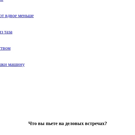
ют вдвое меньше
з таза
ством
ушки машину
Что вы пьете на деловых встречах?