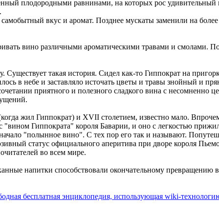
женный плодородными равнинами, на которых рос удивительный в
.
самобытный вкус и аромат. Позднее мускаты заменили на более 
ривать вино различными ароматическими травами и смолами. По
. Существует такая история. Сидел как-то Гиппократ на приго
лось в небе и заставляло источать цветы и травы знойный и пр
о сочетании приятного и полезного сладкого вина с несомненно 
щущений.
когда жил Гиппократ) и XVII столетием, известно мало. Впрочем
 "вином Гиппократа" короля Баварии, и оно с легкостью прижил
значало "полынное вино". С тех пор его так и называют. Попуте
юзивный статус официального аперитива при дворе короля Пьемо
очитателей во всем мире.
канные напитки способствовали окончательному превращению в
ободная беcплатная энциклопедия, использующая wiki-технологи