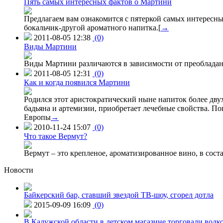
Пять самых интересных фактов о Мартини
Предлагаем вам ознакомится с пятеркой самых интересных
бокальчик-другой ароматного напитка.[
→
2011-08-05 12:38
(0)
Виды Мартини
Виды Мартини различаются в зависимости от преобладания
2011-08-05 12:31
(0)
Как и когда появился Мартини
Родился этот аристократический ныне напиток более дву
бадьяна и артемизии, приобретает лечебные свойства. По
Европы
→
2010-11-24 15:07
(0)
Что такое Вермут?
Вермут – это крепленое, ароматизированное вино, в сост
Новости
Байкерский бар, ставший звездой ТВ-шоу, сгорел дотла
2015-09-09 16:09
(0)
В Калужской области в детском магазине торговали водк