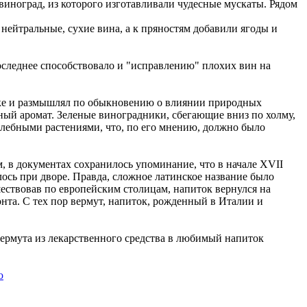
иноград, из которого изготавливали чудесные мускаты. Рядом
нейтральные, сухие вина, а к пряностям добавили ягоды и
следнее способствовало и "исправлению" плохих вин на
рке и размышлял по обыкновению о влиянии природных
яный аромат. Зеленые виноградники, сбегающие вниз по холму,
целебными растениями, что, по его мнению, должно было
, в документах сохранилось упоминание, что в начале XVII
ось при дворе. Правда, сложное латинское название было
шествовав по европейским столицам, напиток вернулся на
нта. С тех пор вермут, напиток, рожденный в Италии и
ермута из лекарственного средства в любимый напиток
ю